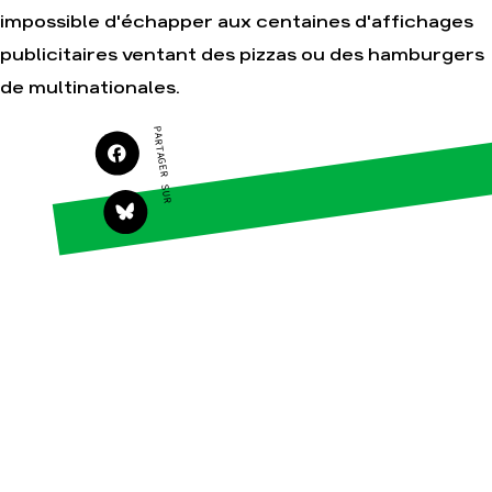
Agir
Nos thématiques
impossible d'échapper aux centaines d'affichages
Faire un don
Climat – Énergie
publicitaires ventant des pizzas ou des hamburgers
S'engager sur le terrain
Surproduction
de multinationales.
Agir au quotidien
Agriculture
PARTAGER SUR
Soutenir les campagnes
Finance
Transmettre tout ou
Multinationales
partie de son
patrimoine
Forêts
Télécharger
gratuitement les guides
éco-citoyens
Actualités
Groupes locaux
Espace presse
Publications
Contact