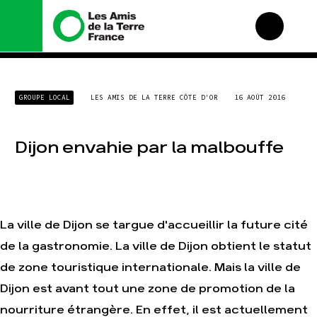
Nous connaître
Nos campagnes
GROUPE LOCAL
LES AMIS DE LA TERRE CÔTE D'OR
16 AOÛT 2016
Histoire
Total, rendez-vous au
tribunal
Manifeste
Gaz « naturel », le
Dijon envahie par la malbouffe
grand enfumage
Missions et méthodes
Mode : une tendance
Valeurs
destructrice
Équipes et
Gaz au Mozambique, la
fonctionnement
violence TOTAL(e)
Le réseau dans le
La ville de Dijon se targue d'accueillir la future cité
Nos autres campagnes
monde
de la gastronomie. La ville de Dijon obtient le statut
Nos alliés
de zone touristique internationale. Mais la ville de
Je soutiens les Amis de
la Terre
Dijon est avant tout une zone de promotion de la
nourriture étrangère. En effet, il est actuellement