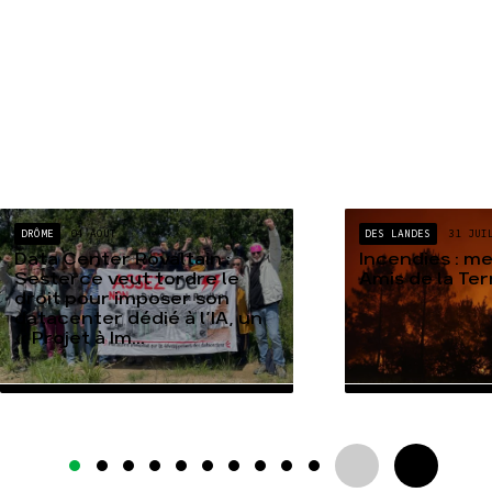
DRÔME
04 AOÛT
DES LANDES
31 JUI
Data Center Rovaltain :
Incendies : m
Sesterce veut tordre le
Amis de la Te
droit pour imposer son
datacenter dédié à l’IA, un
« Projet à Im...