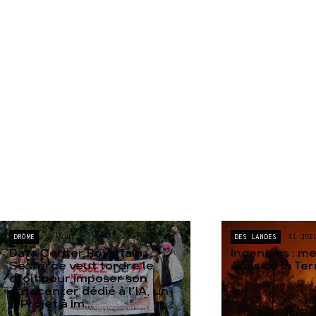
DRÔME
04 AOÛT
DES LANDES
31 JUI
Data Center Rovaltain :
Incendies : m
Sesterce veut tordre le
Amis de la Te
droit pour imposer son
datacenter dédié à l’IA, un
« Projet à Im...