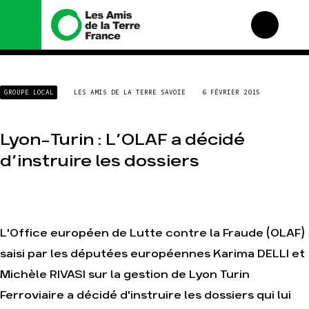
Nous connaître
Nos campagnes
GROUPE LOCAL
LES AMIS DE LA TERRE SAVOIE
6 FÉVRIER 2015
Histoire
Total, rendez-vous au
tribunal
Manifeste
Gaz « naturel », le grand
Lyon-Turin : L’OLAF a décidé
enfumage
Missions et méthodes
d’instruire les dossiers
Mode : une tendance
Valeurs
destructrice
Équipes et
Gaz au Mozambique, la
fonctionnement
violence TOTAL(e)
Le réseau dans le monde
Nos autres campagnes
Nos alliés
L'Office européen de Lutte contre la Fraude (OLAF)
Je soutiens les Amis de
saisi par les députées européennes Karima DELLI et
la Terre
Michèle RIVASI sur la gestion de Lyon Turin
Ferroviaire a décidé d'instruire les dossiers qui lui
Agir
Nos thématiques