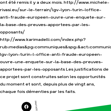
ont été remis il y a deux mois. http://www.michele-
Faire un don
Climat – Énergie
rivasi.eu/sur-le-terrain/lgv-lyon-turin-loffice-
S'engager sur le terrain
Surproduction
anti-fraude-europeen-ouvre-une-enquete-sur-
Agir au quotidien
Agriculture
la-base-des-preuves-apportees-par-les-
Soutenir les campagnes
Finance
opposants/
Transmettre tout ou
Multinationales
partie de son patrimoine
http://www.karimadelli.com/index.php?
Forêts
Télécharger
rub=medias&pg=communiques&spg=&act=communi
gratuitement les guides
éco-citoyens
lgv-lyon-turin-l-office-anti-fraude-europeen-
ouvre-une-enquete-sur-la-base-des-preuves-
Actualités
apportees-par-les-opposants Les justifications de
Groupes locaux
Espace presse
ce projet sont construites selon les opportunités
Publications
du moment et sont, depuis plus de vingt ans,
Contact
chaque fois démenties par les faits.
PARTAGER SUR