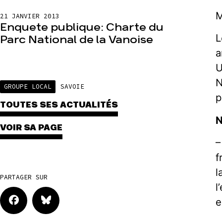
M
21 JANVIER 2013
Enquete publique: Charte du
L
Parc National de la Vanoise
a
U
N
GROUPE LOCAL
SAVOIE
p
TOUTES SES ACTUALITÉS
N
VOIR SA PAGE
–
f
l
PARTAGER SUR
l
e