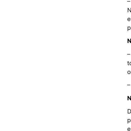
–
N
e
p
N
–
t
o
–
N
D
p
e