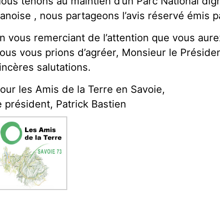
ous tenons au maintien d’un Parc National di
anoise , nous partageons l’avis réservé émis 
n vous remerciant de l’attention que vous aure
ous vous prions d’agréer, Monsieur le Présiden
incères salutations.
our les Amis de la Terre en Savoie,
e président, Patrick Bastien