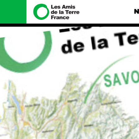
N
Nous connaître
Nos camp
Histoire
Total, rendez-
tribunal
Manifeste
Gaz « naturel »
enfumage
Missions et méthodes
Mode : une te
Valeurs
destructrice
Équipes et
Gaz au Mozambi
fonctionnement
violence TOTAL
Le réseau dans le monde
Nos autres ca
Nos alliés
Je soutiens les Amis de la
Terre