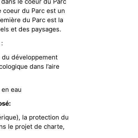
 dans le coeur du Parc
e coeur du Parc est un
remière du Parc est la
rels et des paysages.
:
et du développement
cologique dans l’aire
e en eau
osé:
rique), la protection du
ns le projet de charte,