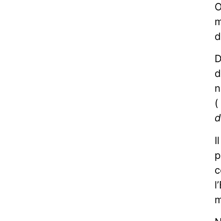
O
m
d
D
d
n
(
d
I
p
c
l
m