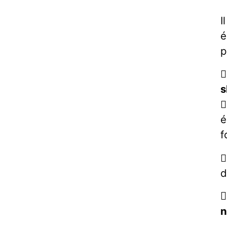
I
é
p
s

é
f

d

n