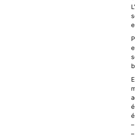
L
s
e
P
e
s
b
E
m
a
é
é
–
–