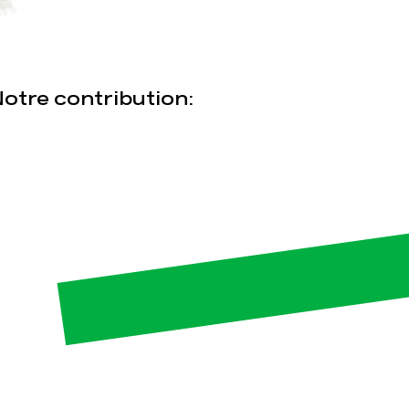
otre contribution:
esse
Publications
Con