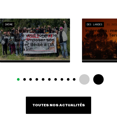
DRÔME
04 AOÛT
DES LANDES
31 JUI
Data Center Rovaltain :
Incendies : m
Sesterce veut tordre le
Amis de la Te
droit pour imposer son
datacenter dédié à l’IA, un
« Projet à Im...
TOUTES NOS ACTUALITÉS