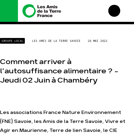
Nous connaître
Nos campagnes
GROUPE LOCAL
LES AMIS DE LA TERRE SAVOIE
26 MAI 2022
Histoire
Total, rendez-vous au
tribunal
Manifeste
Gaz « naturel », le
Comment arriver à
grand enfumage
Missions et méthodes
l’autosuffisance alimentaire ? –
Mode : une tendance
Valeurs
destructrice
Jeudi 02 Juin à Chambéry
Équipes et
Gaz au Mozambique, la
fonctionnement
violence TOTAL(e)
Le réseau dans le
Nos autres campagnes
monde
Nos alliés
Les associations France Nature Environnement
Je soutiens les Amis de
la Terre
(FNE) Savoie, les Amis de la Terre Savoie, Vivre et
Agir en Maurienne, Terre de lien Savoie, le CIE