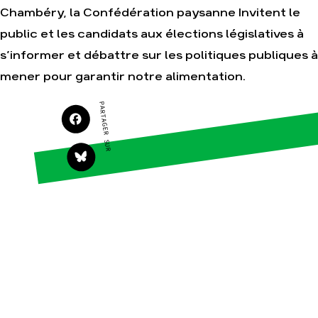
Agir
Nos thématiques
Chambéry, la Confédération paysanne Invitent le
Faire un don
Climat – Énergie
public et les candidats aux élections législatives à
S'engager sur le terrain
Surproduction
s’informer et débattre sur les politiques publiques à
Agir au quotidien
Agriculture
mener pour garantir notre alimentation.
Soutenir les campagnes
Finance
PARTAGER SUR
Transmettre tout ou
Multinationales
partie de son
patrimoine
Forêts
Télécharger
gratuitement les guides
éco-citoyens
Actualités
Groupes locaux
Espace presse
Publications
Contact