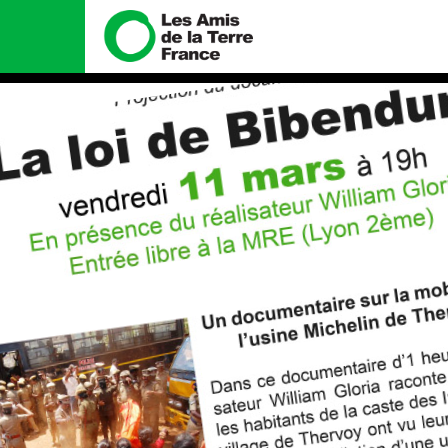
Nous connaître
Nos campa
Histoire
Total, rendez-v
tribunal
Manifeste
Gaz « naturel », 
enfumage
Missions et méthodes
Mode : une tend
Valeurs
destructrice
Équipes et
Gaz au Mozambiq
fonctionnement
violence TOTAL(
Le réseau dans le monde
Nos autres cam
Nos alliés
Je soutiens les Amis de la
Terre