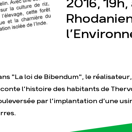
2016, 19h,
Rhodanien
l’Environ
esse
Publications
Con
ns "La loi de Bibendum", le réalisateur,
conte l’histoire des habitants de Thervo
uleversée par l’implantation d’une usin
rres.