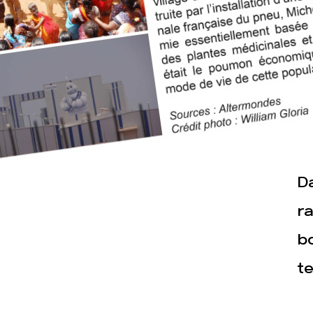
Actualités
Espace pr
Da
ra
bo
te