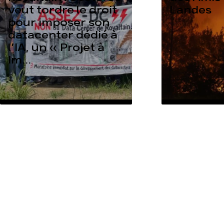
veut tordre le droit
Landes
pour imposer son
datacenter dédié à
l’IA, un « Projet à
Im...