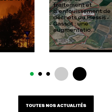
traitement et
d’enfouissement de
déchets du Plessis-
Gassot : une
augmentatio...
TOUTES NOS ACTUALITÉS