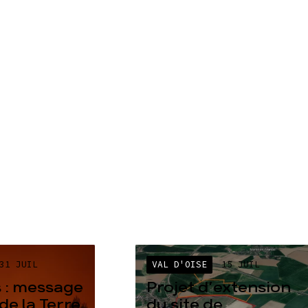
31 JUIL
VAL D'OISE
15 JUIL
 : message
Projet d’extension
de la Terre
du site de