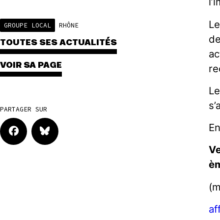
l’
Le
GROUPE LOCAL
RHÔNE
de
TOUTES SES ACTUALITÉS
ac
VOIR SA PAGE
re
Le
s’
PARTAGER SUR
En
Ve
è
(m
af