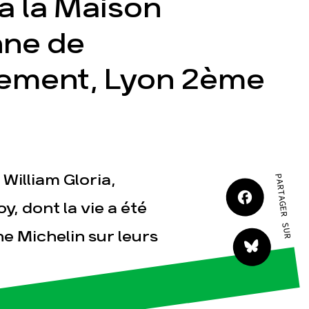
 à la Maison
ne de
nement, Lyon 2ème
tact
 William Gloria,
PARTAGER SUR
y, dont la vie a été
e Michelin sur leurs