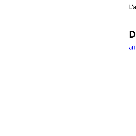
L’
D
af