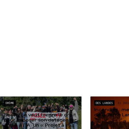
DRÔME
04 AOÛT
DES LANDES
31 JUI
Data Center Rovaltain :
Incendies : m
Sesterce veut tordre le droit
de la Terre L
pour imposer son datacenter
dédié à l’IA, un « Projet à Im...