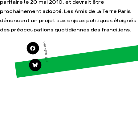
paritaire le 20 mai 2010, et devrait être
Agir
Nos thématiques
prochainement adopté. Les Amis de la Terre Paris
Faire un don
Climat – Énergie
dénoncent un projet aux enjeux politiques éloignés
S'engager sur le terrain
Surproduction
des préoccupations quotidiennes des franciliens.
Agir au quotidien
Agriculture
Soutenir les
Finance
PARTAGER SUR
campagnes
Multinationales
Transmettre tout ou
partie de son
Forêts
patrimoine
Télécharger
gratuitement les
guides éco-citoyens
Actualités
Groupes locaux
Espace presse
Publications
Contact