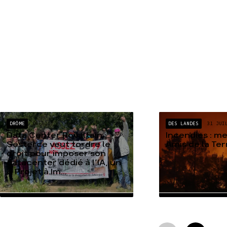
DRÔME
04 AOÛT
DES LANDES
31 JUI
Data Center Rovaltain :
Incendies : m
Sesterce veut tordre le
Amis de la Te
droit pour imposer son
datacenter dédié à l’IA, un
« Projet à Im...