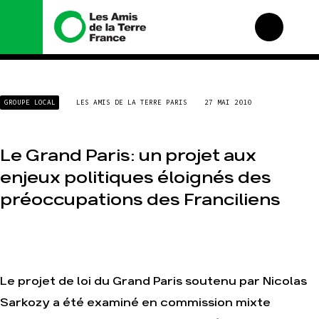
Nous connaître
Nos campagnes
GROUPE LOCAL
LES AMIS DE LA TERRE PARIS
27 MAI 2010
Histoire
Total, rendez-vous au
tribunal
Manifeste
Gaz « naturel », le
Le Grand Paris: un projet aux
grand enfumage
Missions et méthodes
Mode : une tendance
enjeux politiques éloignés des
Valeurs
destructrice
Équipes et
préoccupations des Franciliens
Gaz au Mozambique, la
fonctionnement
violence TOTAL(e)
Le réseau dans le
Nos autres campagnes
monde
Nos alliés
Je soutiens les Amis de
Le projet de loi du Grand Paris soutenu par Nicolas
la Terre
Sarkozy a été examiné en commission mixte