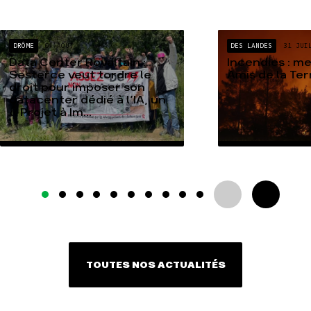
DRÔME
04 AOÛT
DES LANDES
31 JUI
Data Center Rovaltain :
Incendies : m
Sesterce veut tordre le
Amis de la Te
droit pour imposer son
datacenter dédié à l’IA, un
« Projet à Im...
TOUTES NOS ACTUALITÉS