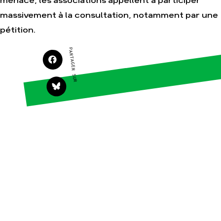
menace, les associations appellent à participer
Agir
Nos thématiques
massivement à la consultation, notamment par une
Faire un don
Climat – Énergie
pétition.
S'engager sur le terrain
Surproduction
PARTAGER SUR
Agir au quotidien
Agriculture
Soutenir les
Finance
campagnes
Multinationales
Transmettre tout ou
partie de son
Forêts
patrimoine
Télécharger
gratuitement les
guides éco-citoyens
Actualités
Groupes locaux
Espace presse
Publications
Contact