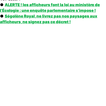
●
ALERTE ! les afficheurs font la loi au ministère de
l’Écologie : une enquête parlementaire s’impose !
●
Ségolène Royal, ne livrez pas nos paysages aux
afficheurs, ne signez pas ce décret !