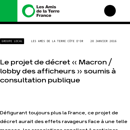
Nous connaître
Nos campagnes
GROUPE LOCAL
LES AMIS DE LA TERRE CÔTE D'OR
20 JANVIER 2016
Histoire
Total, rendez-vous au
tribunal
Manifeste
Gaz « naturel », le
Le projet de décret « Macron /
grand enfumage
Missions et méthodes
lobby des afficheurs » soumis à
Mode : une tendance
Valeurs
destructrice
Équipes et
consultation publique
Gaz au Mozambique, la
fonctionnement
violence TOTAL(e)
Le réseau dans le
Nos autres campagnes
monde
Nos alliés
Je soutiens les Amis de
Défigurant toujours plus la France, ce projet de
la Terre
décret aurait des effets ravageurs Face à une telle