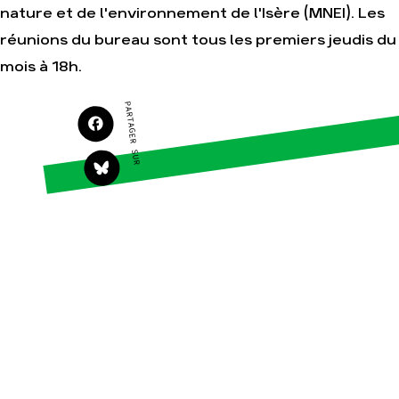
nature et de l'environnement de l'Isère (MNEI). Les
S'engager sur le terrain
Surproduction
réunions du bureau sont tous les premiers jeudis du
Agir au quotidien
Agriculture
Soutenir les campagnes
Finance
mois à 18h.
Transmettre tout ou
Multinationales
partie de son patrimoine
PARTAGER SUR
Forêts
Télécharger gratuitement
les guides éco-citoyens
Actualités
Groupes locaux
Espace presse
Publications
Contact