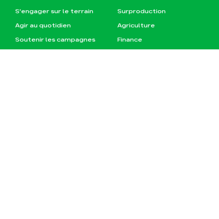
S'engager sur le terrain
Surproduction
Agir au quotidien
Agriculture
Soutenir les campagnes
Finance
Transmettre tout ou
Multinationales
partie de son patrimoine
Forêts
Télécharger
gratuitement les guides
éco-citoyens
Actualités
Groupes locaux
Espace presse
Publications
Contact
JE M‘ABONNE À LA NEWSLETTER