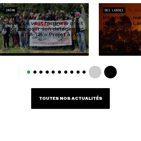
DRÔME
04 AOÛT
DES LANDES
31 JUI
Data Center Rovaltain :
Incendies : m
Sesterce veut tordre le droit
de la Terre L
pour imposer son datacenter
dédié à l’IA, un « Projet à Im...
TOUTES NOS ACTUALITÉS