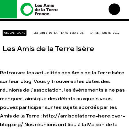
Nous connaître
Nos campagnes
GROUPE LOCAL
LES AMIS DE LA TERRE ISÈRE 38
14 SEPTEMBRE 2012
Histoire
Total, rendez-vous au
tribunal
Manifeste
Les Amis de la Terre Isère
Gaz « naturel », le grand
enfumage
Missions et méthodes
Mode : une tendance
Valeurs
destructrice
Équipes et
Retrouvez les actualités des Amis de la Terre Isère
Gaz au Mozambique, la
fonctionnement
violence TOTAL(e)
sur leur blog. Vous y trouverez les dates des
Le réseau dans le monde
Nos autres campagnes
réunions de l’association, les événements à ne pas
Nos alliés
manquer, ainsi que des débats auxquels vous
Je soutiens les Amis de la
Terre
pouvez participer sur les sujets abordés par les
Amis de la Terre : http://amisdelaterre-isere.over-
Agir
Nos thématiques
blog.org/ Nos réunions ont lieu à la Maison de la
Faire un don
Climat – Énergie