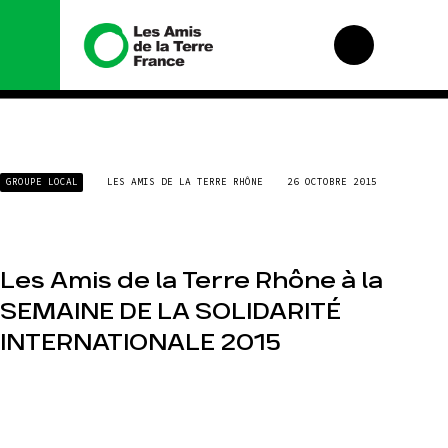
Nous
Nos
GROUPE LOCAL
LES AMIS DE LA TERRE RHÔNE
26 OCTOBRE 2015
connaître
campagnes
Histoire
Total, rendez-vous
au tribunal
Manifeste
Gaz « naturel », le
grand enfumage
Missions et
Les Amis de la Terre Rhône à la
méthodes
Mode : une
SEMAINE DE LA SOLIDARITÉ
tendance
Valeurs
destructrice
INTERNATIONALE 2015
Équipes et
Gaz au
fonctionnement
Mozambique, la
violence TOTAL(e)
Le réseau dans le
monde
Nos autres
campagnes
Nos alliés