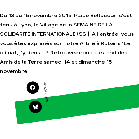
Je soutiens les
Amis de la Terre
Du 13 au 15 novembre 2015, Place Bellecour, s'est
tenu à Lyon, le Village de la SEMAINE DE LA
SOLIDARITÉ INTERNATIONALE (SSI). A l'entrée, vous
Agir
Nos
thématiques
vous êtes exprimés sur notre Arbre à Rubans "Le
Faire un don
Climat – Énergie
climat, j'y tiens !" * Retrouvez nous au stand des
S'engager sur le
terrain
Surproduction
Amis de la Terre samedi 14 et dimanche 15
Agir au quotidien
Agriculture
novembre.
Soutenir les
Finance
campagnes
PARTAGER SUR
Multinationales
Transmettre tout
ou partie de son
Forêts
patrimoine
Télécharger
gratuitement les
guides éco-
citoyens