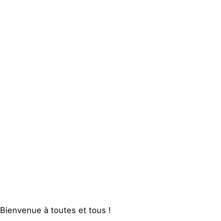
Actualités
Groupes
locaux
Espace presse
Publications
Contact
Bienvenue à toutes et tous !