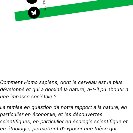
PARTAGER SUR
S'engager sur le terrain
Surproduction
Agir au quotidien
Agriculture
Soutenir les campagnes
Finance
Transmettre tout ou
Multinationales
partie de son patrimoine
Forêts
Télécharger gratuitement
les guides éco-citoyens
Actualités
Groupes locaux
Espace presse
Publications
Comment Homo sapiens, dont le cerveau est le plus
Contact
développé et qui a dominé la nature, a-t-il pu aboutir à
une impasse sociétale ?
La remise en question de notre rapport à la nature, en
particulier en économie, et les découvertes
scientifiques, en particulier en écologie scientifique et
en éthologie, permettent d’exposer une thèse qui