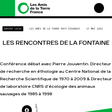
Nous connaître
Nos campagnes
GROUPE LOCAL
LES AMIS DE LA TERRE PAYS VIGANAIS
17 MAI 2022
Histoire
Total, rendez-vous au
tribunal
Manifeste
LES RENCONTRES DE LA FONTAINE
Gaz « naturel », le grand
enfumage
Missions et méthodes
Mode : une tendance
Valeurs
destructrice
Équipes et
Conférence débat avec Pierre Jouventin. Directeur
Gaz au Mozambique, la
fonctionnement
violence TOTAL(e)
de recherche en éthologie au Centre National de la
Le réseau dans le monde
Nos autres campagnes
Recherche Scientifique de 1970 à 2009 & Directeur
Nos alliés
Je soutiens les Amis de la
de laboratoire CNRS d’écologie des animaux
Terre
sauvages de 1985 à 1998
Agir
Nos thématiques
Faire un don
Climat – Énergie