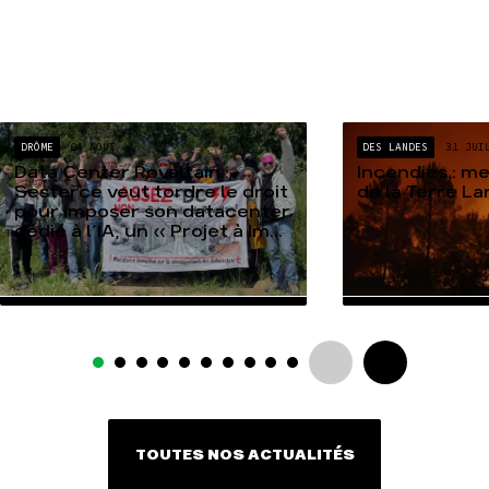
DRÔME
04 AOÛT
DES LANDES
31 JUI
Data Center Rovaltain :
Incendies : m
Sesterce veut tordre le droit
de la Terre L
pour imposer son datacenter
dédié à l’IA, un « Projet à Im...
TOUTES NOS ACTUALITÉS