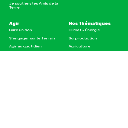
Je soutiens les Amis de la
Terre
Agir
Nos thématiques
Faire un don
Climat – Énergie
S'engager sur le terrain
Surproduction
Agir au quotidien
Agriculture
Soutenir les campagnes
Finance
Transmettre tout ou
Multinationales
partie de son patrimoine
Forêts
Télécharger
gratuitement les guides
éco-citoyens
Actualités
Groupes locaux
Espace presse
Publications
Contact