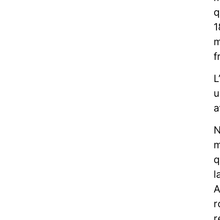
q
1
m
f
L
u
a
N
m
q
l
A
r
r