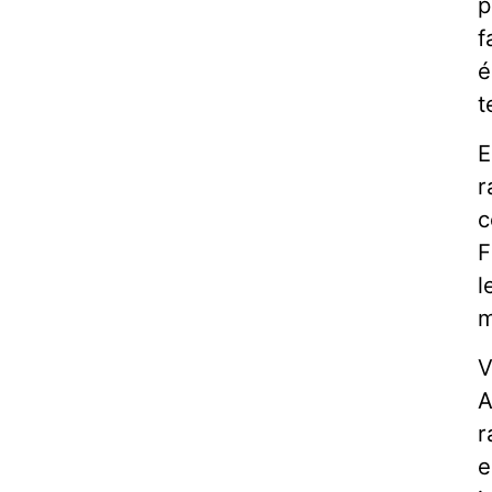
p
f
é
t
E
r
c
F
l
m
V
A
r
e