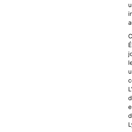
u
i
a
C
É
j
l
u
c
L
d
e
d
L