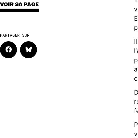
VOIR SA PAGE
v
E
p
PARTAGER SUR
I
l
p
a
c
D
r
f
P
v