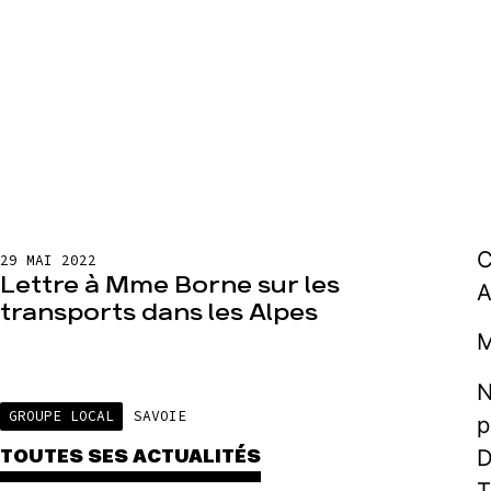
C
29 MAI 2022
Lettre à Mme Borne sur les
A
transports dans les Alpes
M
N
GROUPE LOCAL
SAVOIE
p
D
TOUTES SES ACTUALITÉS
T