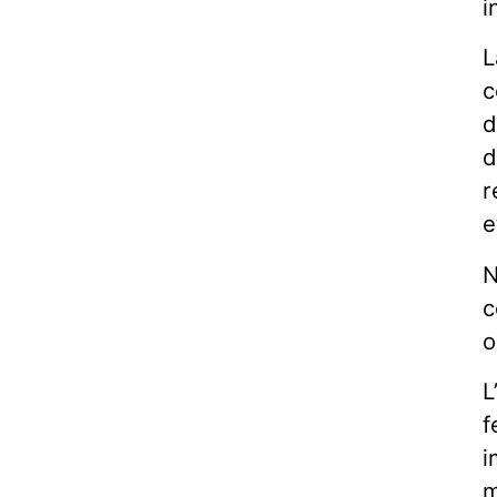
i
L
c
d
d
r
e
N
c
o
L
f
i
m