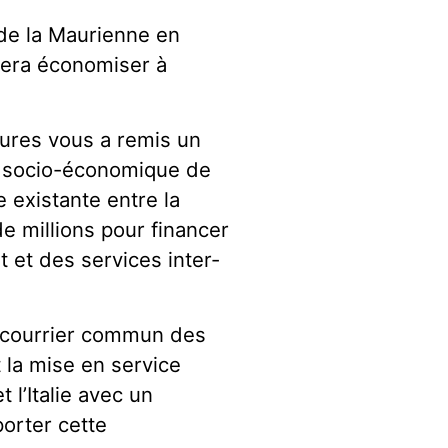
e de la Maurienne en
 fera économiser à
tures vous a remis un
êt socio-économique de
ée existante entre la
de millions pour financer
et des services inter-
n courrier commun des
 la mise en service
 l’Italie avec un
orter cette