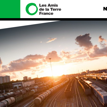
N
Nous connaître
Nos camp
Histoire
Total, rendez-
tribunal
Manifeste
Gaz « naturel »
enfumage
Missions et méthodes
Mode : une te
Valeurs
destructrice
Équipes et
Gaz au Mozambi
fonctionnement
violence TOTAL
Le réseau dans le monde
Nos autres ca
Nos alliés
Je soutiens les Amis de la
Terre