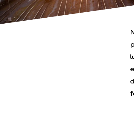
N
p
l
Actualités
Espace pr
e
d
f