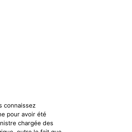
us connaissez
ne pour avoir été
inistre chargée des
ique, outre le fait que