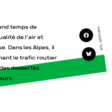
JE M'IMPLIQUE
rand temps de
PARTAGER SUR
lité de l’air et
. Dans les Alpes, il
tact
ant le trafic routier
 des dessertes
eurs.