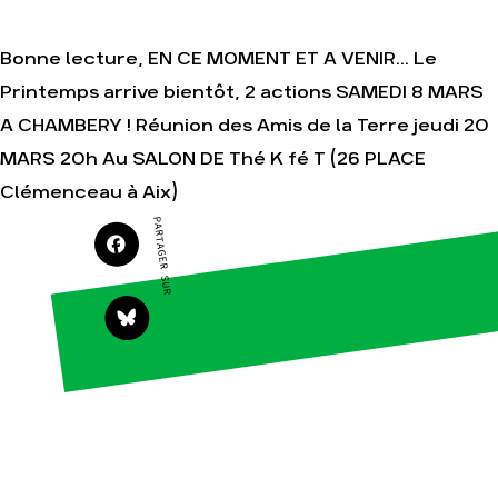
Nos alliés
Nos autres
campagnes
Je soutiens les
Amis de la Terre
Bonne lecture, EN CE MOMENT ET A VENIR... Le
Printemps arrive bientôt, 2 actions SAMEDI 8 MARS
A CHAMBERY ! Réunion des Amis de la Terre jeudi 20
MARS 20h Au SALON DE Thé K fé T (26 PLACE
Agir
Nos
Clémenceau à Aix)
thématiques
Faire un don
Climat – Énergie
PARTAGER SUR
S'engager sur le
terrain
Surproduction
Agir au
Agriculture
quotidien
Finance
Soutenir les
campagnes
Multinationales
Transmettre
Forêts
tout ou partie
de son
patrimoine
Télécharger
gratuitement
les guides éco-