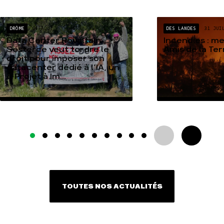
DRÔME
04 AOÛT
DES LANDES
31 JUI
Data Center Rovaltain :
Incendies : m
Sesterce veut tordre le
Amis de la Te
droit pour imposer son
datacenter dédié à l’IA, un
« Projet à Im...
TOUTES NOS ACTUALITÉS