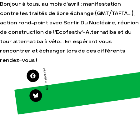
campagnes
Bonjour à tous, au mois d'avril : manifestation
Je soutiens les
Amis de la Terre
contre les traités de libre échange (GMT/TAFTA...),
action rond-point avec Sortir Du Nucléaire, réunion
de construction de l'Ecofestiv'-Alternatiba et du
tour alternatiba à vélo... En espérant vous
Agir
Nos
thématiques
Faire un don
rencontrer et échanger lors de ces différents
Climat – Énergie
S'engager sur le
rendez-vous !
terrain
Surproduction
PARTAGER SUR
Agir au quotidien
Agriculture
Soutenir les
Finance
campagnes
Multinationales
Transmettre tout
ou partie de son
Forêts
patrimoine
Télécharger
gratuitement les
guides éco-
citoyens