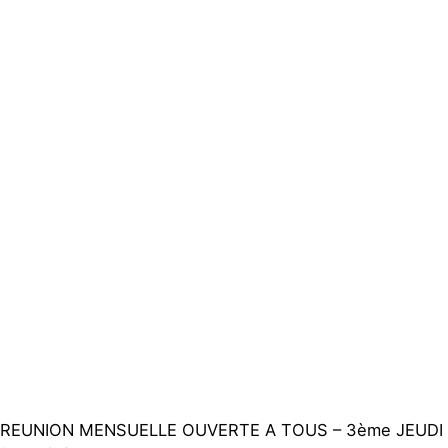
Actualités
Groupes
locaux
Espace
presse
Publications
Contact
REUNION MENSUELLE OUVERTE A TOUS – 3ème JEUDI