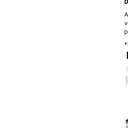
D
A
v
p
*