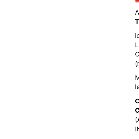
A
T
l
L
C
(
M
l
C
C
(
I