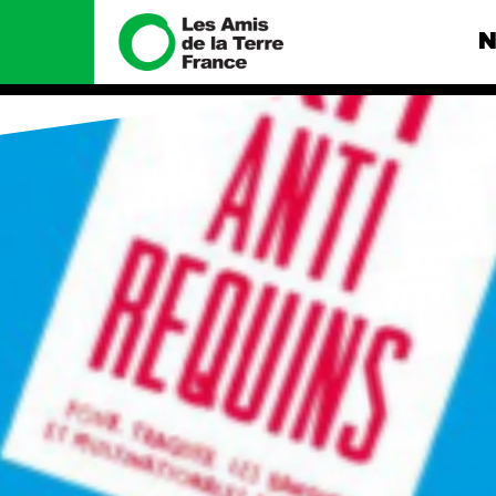
N
Nous connaître
Nos camp
Histoire
Total, rendez-
tribunal
Manifeste
Gaz « naturel »
enfumage
Missions et méthodes
Mode : une te
Valeurs
destructrice
Équipes et
Gaz au Mozambi
fonctionnement
violence TOTAL
Le réseau dans le monde
Nos autres ca
Nos alliés
Je soutiens les Amis de la
Terre