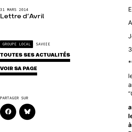
E
31 MARS 2014
Lettre d’Avril
A
J
GROUPE LOCAL
SAVOIE
3
TOUTES SES ACTUALITÉS
*
VOIR SA PAGE
l
a
“
PARTAGER SUR
a
l
à