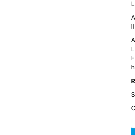
L
A
i
A
L
F
h
S
C