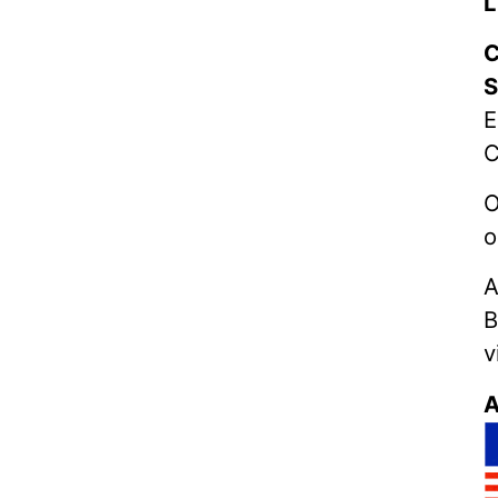
L
C
S
E
C
O
o
A
B
v
A