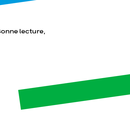
onne lecture,
esse
Publications
Con