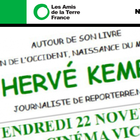
N
Nous connaître
Nos camp
Histoire
Total, rendez-
tribunal
Manifeste
Gaz « naturel »
enfumage
Missions et méthodes
Mode : une te
Valeurs
destructrice
Équipes et
Gaz au Mozambi
fonctionnement
violence TOTAL
Le réseau dans le monde
Nos autres ca
Nos alliés
Je soutiens les Amis de la
Terre