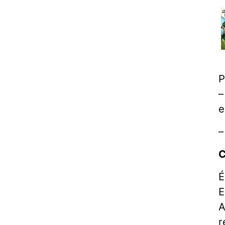
P
–
e
–
C
É
E
A
r