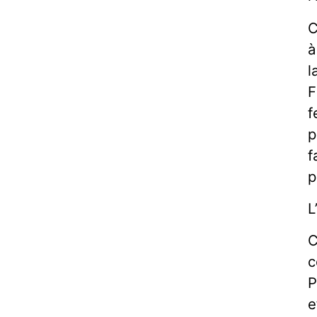
C
à
l
F
f
p
f
p
L
C
c
P
e