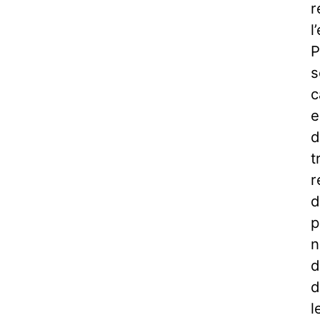
r
l
P
s
c
e
d
t
r
d
p
n
d
d
l