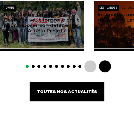
DRÔME
04 AOÛT
DES LANDES
31 JUI
Data Center Rovaltain :
Incendies : m
Sesterce veut tordre le droit
de la Terre L
pour imposer son datacenter
dédié à l’IA, un « Projet à Im...
TOUTES NOS ACTUALITÉS