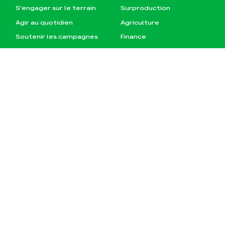
S'engager sur le terrain
Surproduction
Agir au quotidien
Agriculture
Soutenir les campagnes
Finance
Transmettre tout ou
Multinationales
partie de son patrimoine
Forêts
Télécharger
gratuitement les guides
éco-citoyens
Actualités
Groupes locaux
Espace presse
Publications
Contact
JE M‘ABONNE À LA NEWSLETTER