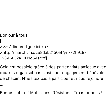
S'engager sur le terrain
Surproduction
Agir au quotidien
Agriculture
Soutenir les campagnes
Finance
Transmettre tout ou
Multinationales
partie de son patrimoine
Forêts
Télécharger gratuitement
Bonjour à tous,
les guides éco-citoyens
[
>>> A lire en ligne ici <<<-
Actualités
>http://mailchi.mp/ce8dab2150ef/yrlkx2h9z9-
Groupes locaux
Espace presse
1234685?e=411d54ac2f]
Publications
Cela est possible grâce à des partenariats amicaux avec
Contact
d’autres organisations ainsi que l’engagement bénévole
de chacun. N’hésitez pas à participer et nous rejoindre !
…
Bonne lecture ! Mobilisons, Résistons, Transformons !