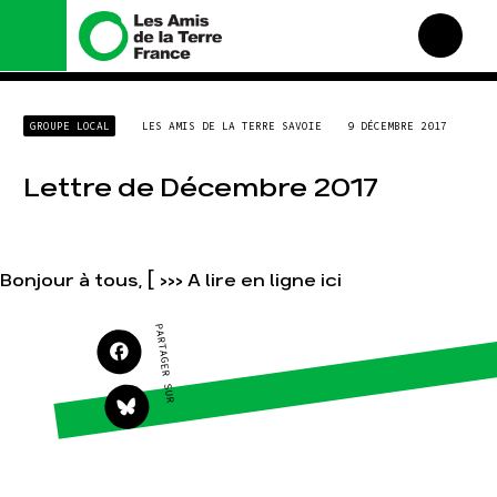
Nous connaître
Nos campagnes
GROUPE LOCAL
LES AMIS DE LA TERRE SAVOIE
9 DÉCEMBRE 2017
Histoire
Total, rendez-vous au
tribunal
Manifeste
Lettre de Décembre 2017
Gaz « naturel », le grand
enfumage
Missions et méthodes
Mode : une tendance
Valeurs
destructrice
Équipes et
Bonjour à tous, [ >>> A lire en ligne ici
Gaz au Mozambique, la
fonctionnement
violence TOTAL(e)
Le réseau dans le monde
Nos autres campagnes
PARTAGER SUR
Nos alliés
Je soutiens les Amis de la
Terre
Agir
Nos thématiques
Faire un don
Climat – Énergie