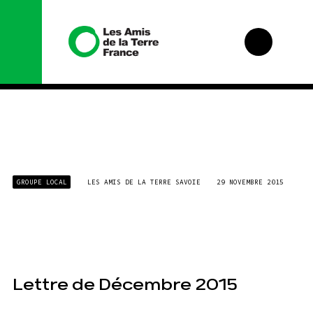
Nous
Nos
GROUPE LOCAL
LES AMIS DE LA TERRE SAVOIE
29 NOVEMBRE 2015
connaître
campagnes
Histoire
Total,
rendez-
vous au
Manifeste
tribunal
Missions
Gaz
et
« naturel »,
méthodes
le grand
Lettre de Décembre 2015
enfumage
Valeurs
Mode :
Équipes
une