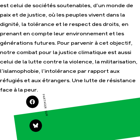
Agir au
est celui de sociétés soutenables, d’un monde de
quotidien
Finance
paix et de justice, où les peuples vivent dans la
Soutenir
Multinationales
les
campagnes
dignité, la tolérance et le respect des droits, en
Forêts
Transmettre
prenant en compte leur environnement et les
tout ou
partie de
générations futures. Pour parvenir à cet objectif,
son
patrimoine
notre combat pour la justice climatique est aussi
Télécharger
celui de la lutte contre la violence, la militarisation,
gratuitement
les guides
l’islamophobie, l’intolérance par rapport aux
éco-
citoyens
réfugiés et aux étrangers. Une lutte de résistance
face à la peur.
PARTAGER SUR
Actualités
Groupes
locaux
Espace