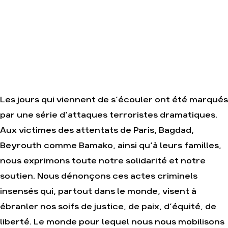
et
tendance
fonctionnement
destructrice
Le réseau
Gaz au
dans le
Mozambique,
monde
la
violence
Nos alliés
TOTAL(e)
Je
Nos
soutiens
autres
les Amis
campagnes
de la
Terre
Les jours qui viennent de s’écouler ont été marqués
par une série d’attaques terroristes dramatiques.
Aux victimes des attentats de Paris, Bagdad,
Beyrouth comme Bamako, ainsi qu’à leurs familles,
nous exprimons toute notre solidarité et notre
Agir
Nos
soutien. Nous dénonçons ces actes criminels
thématiques
Faire un
don
Climat –
insensés qui, partout dans le monde, visent à
Énergie
S'engager
ébranler nos soifs de justice, de paix, d’équité, de
sur le
Surproduction
terrain
liberté. Le monde pour lequel nous nous mobilisons
Agriculture