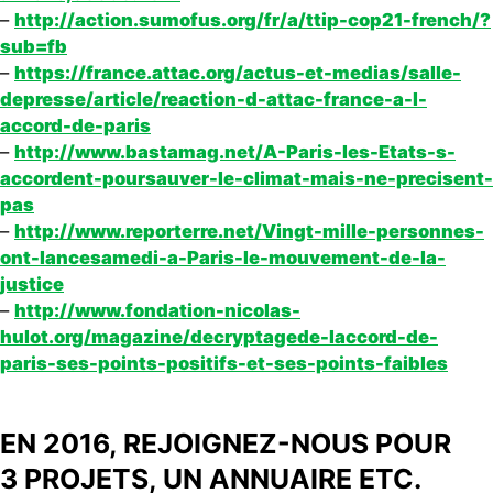
–
http://action.sumofus.org/fr/a/ttip-cop21-french/?
sub=fb
–
https://france.attac.org/actus-et-medias/salle-
depresse/article/reaction-d-attac-france-a-l-
accord-de-paris
–
http://www.bastamag.net/A-Paris-les-Etats-s-
accordent-poursauver-le-climat-mais-ne-precisent-
pas
–
http://www.reporterre.net/Vingt-mille-personnes-
ont-lancesamedi-a-Paris-le-mouvement-de-la-
justice
–
http://www.fondation-nicolas-
hulot.org/magazine/decryptagede-laccord-de-
paris-ses-points-positifs-et-ses-points-faibles
EN 2016, REJOIGNEZ-NOUS POUR
3 PROJETS, UN ANNUAIRE ETC.