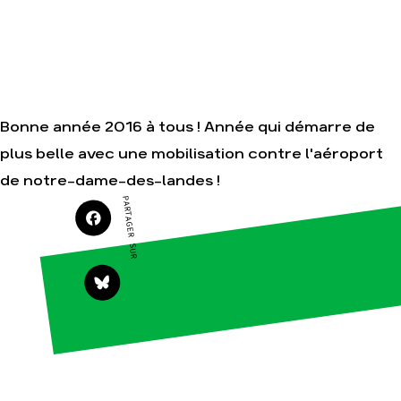
dans le
Gaz au
monde
Mozambique,
la violence
Nos alliés
TOTAL(e)
Je soutiens
Nos autres
les Amis de
campagnes
la Terre
Bonne année 2016 à tous ! Année qui démarre de
plus belle avec une mobilisation contre l'aéroport
de notre-dame-des-landes !
PARTAGER SUR
Agir
Nos
thématiques
Faire un don
Climat –
S'engager
Énergie
sur le
terrain
Surproduction
Agir au
Agriculture
quotidien
Finance
Soutenir les
campagnes
Multinationales
Transmettre
Forêts