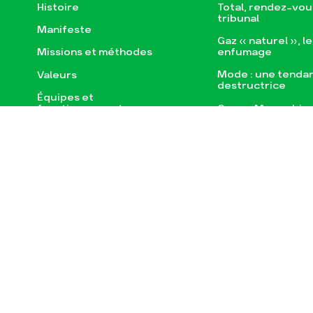
Histoire
Total, rendez-vou
tribunal
Manifeste
Gaz « naturel », l
enfumage
Missions et méthodes
Mode : une tenda
Valeurs
destructrice
Équipes et
Gaz au Mozambiqu
fonctionnement
violence TOTAL(e)
Le réseau dans le monde
Nos autres camp
Nos alliés
Je soutiens les Amis de la
Terre
Actualités
Espace pre