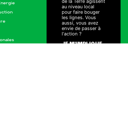
de la Terre agissent
Énergie
au niveau local
pour faire bouger
uction
les lignes. Vous
ure
aussi, vous avez
envie de passer à
l'action ?
ionales
JE M'IMPLIQUE
ct