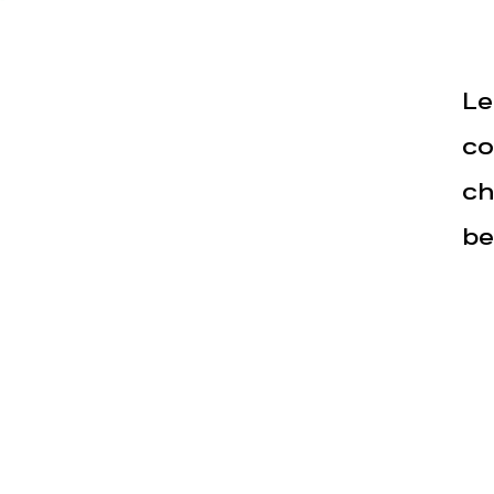
Actualités
Espace pre
Le
co
ch
be