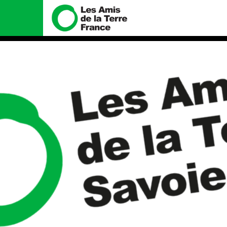
Nous connaître
Nos campa
Histoire
Total, rendez-vo
tribunal
Manifeste
Gaz « naturel », 
enfumage
Missions et méthodes
Mode : une tend
Valeurs
destructrice
Équipes et fonctionnement
Gaz au Mozambiqu
violence TOTAL(e
Le réseau dans le monde
Nos autres camp
Nos alliés
Je soutiens les Amis de la
Terre