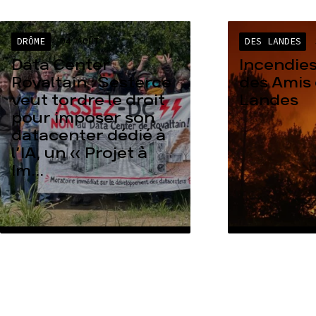
DRÔME
04 AOÛT
DES LANDES
Data Center
Incendies
Rovaltain : Sesterce
des Amis 
veut tordre le droit
Landes
pour imposer son
datacenter dédié à
l’IA, un « Projet à
Im...