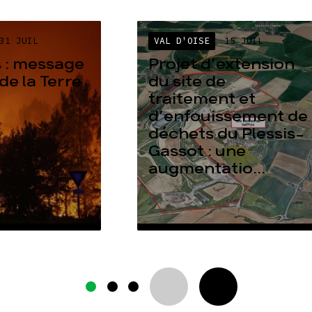
31 JUIL
VAL D'OISE
15 JUIL
 : message
Projet d’extension
de la Terre
du site de
traitement et
d’enfouissement de
déchets du Plessis-
Gassot : une
augmentatio...