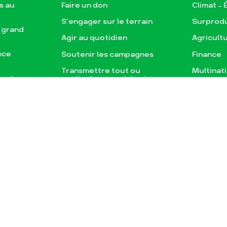
s au
Faire un don
Climat – 
S'engager sur le terrain
Surprod
e grand
Agir au quotidien
Agricult
nce
Soutenir les campagnes
Finance
Transmettre tout ou
Multinat
e, la
partie de son patrimoine
Forêts
Télécharger gratuitement
agnes
les guides éco-citoyens
sse
Publications
Conta