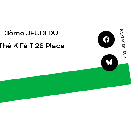
JE M'IMPLIQUE
PARTAGER SUR
 3ème JEUDI DU
Thé K Fé T 26 Place
tact