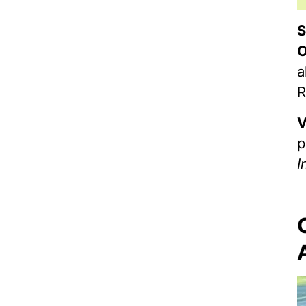
S
O
a
R
V
p
I