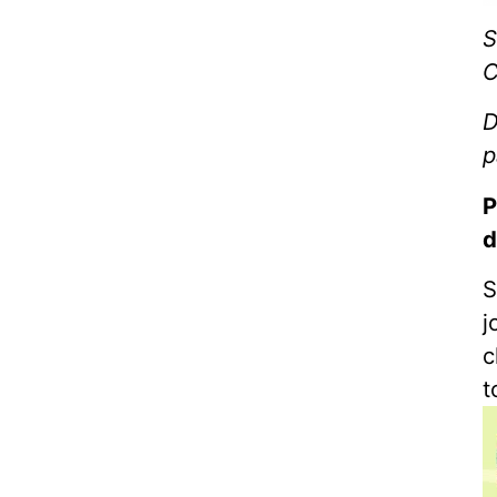
S
C
D
p
P
d
S
j
c
t