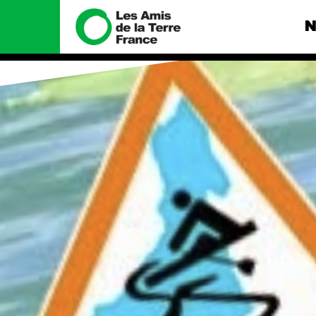
N
Nous connaître
Nos camp
Histoire
Total, rendez-
tribunal
Manifeste
Gaz « naturel »
enfumage
Missions et méthodes
Mode : une te
Valeurs
destructrice
Équipes et
Gaz au Mozambi
fonctionnement
violence TOTAL
Le réseau dans le monde
Nos autres ca
Nos alliés
Je soutiens les Amis de la
Terre