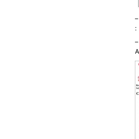
–
:
–
A