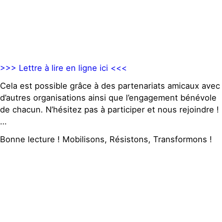
S'engager sur le terrain
Surproduction
Agir au quotidien
Agriculture
Soutenir les campagnes
Finance
Transmettre tout ou
Multinationales
partie de son patrimoine
Forêts
>>> Lettre à lire en ligne ici <<<
Télécharger gratuitement
les guides éco-citoyens
Cela est possible grâce à des partenariats amicaux avec
d’autres organisations ainsi que l’engagement bénévole
Actualités
Groupes locaux
de chacun. N’hésitez pas à participer et nous rejoindre !
Espace presse
…
Publications
Bonne lecture ! Mobilisons, Résistons, Transformons !
Contact