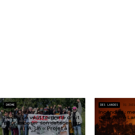
DRÔME
04 AOÛT
DES LANDES
31 JUI
Data Center Rovaltain :
Incendies : m
Sesterce veut tordre le droit
de la Terre L
pour imposer son datacenter
dédié à l’IA, un « Projet à Im...