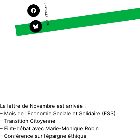
PARTAGER SUR
S'engager sur le terrain
Surproduction
Agir au quotidien
Agriculture
Soutenir les campagnes
Finance
Transmettre tout ou
Multinationales
partie de son patrimoine
Forêts
Télécharger gratuitement
les guides éco-citoyens
Actualités
Groupes locaux
Espace presse
Publications
Contact
La lettre de Novembre est arrivée !
– Mois de l’Economie Sociale et Solidaire (ESS)
– Transition Citoyenne
– Film-débat avec Marie-Monique Robin
– Conférence sur l’épargne éthique