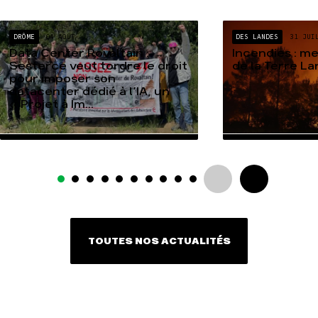
DRÔME
04 AOÛT
DES LANDES
31 JUI
Data Center Rovaltain :
Incendies : m
Sesterce veut tordre le droit
de la Terre L
pour imposer son
datacenter dédié à l’IA, un
« Projet à Im...
TOUTES NOS ACTUALITÉS