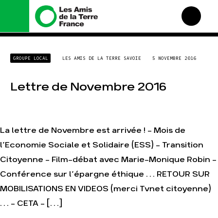
Nous connaître
Nos campagnes
GROUPE LOCAL
LES AMIS DE LA TERRE SAVOIE
5 NOVEMBRE 2016
Histoire
Total, rendez-vous au
tribunal
Manifeste
Lettre de Novembre 2016
Gaz « naturel », le grand
enfumage
Missions et méthodes
Mode : une tendance
Valeurs
destructrice
Équipes et
Gaz au Mozambique, la
fonctionnement
La lettre de Novembre est arrivée ! – Mois de
violence TOTAL(e)
Le réseau dans le monde
l’Economie Sociale et Solidaire (ESS) – Transition
Nos autres campagnes
Nos alliés
Citoyenne – Film-débat avec Marie-Monique Robin –
Je soutiens les Amis de la
Conférence sur l’épargne éthique … RETOUR SUR
Terre
MOBILISATIONS EN VIDEOS (merci Tvnet citoyenne)
… – CETA – […]
Agir
Nos thématiques
Faire un don
Climat – Énergie