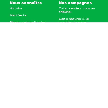
Nous connaître
Nos campagnes
Histoire
Total, rendez-vous au
tribunal
Manifeste
Gaz « naturel », le
grand enfumage
Missions et méthodes
Mode : une tendance
Valeurs
destructrice
Équipes et
Gaz au Mozambique, la
fonctionnement
violence TOTAL(e)
Le réseau dans le
Nos autres campagnes
monde
Nos alliés
Je soutiens les Amis de
la Terre
Agir
Nos thématiques
Faire un don
Climat – Énergie
S'engager sur le terrain
Surproduction
Agir au quotidien
Agriculture