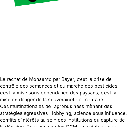
Faire un don
Climat – Énergie
S'engager sur le terrain
Surproduction
Agir au quotidien
Agriculture
Soutenir les campagnes
Finance
Transmettre tout ou
Multinationales
partie de son patrimoine
Forêts
Télécharger
gratuitement les guides
éco-citoyens
Actualités
Groupes locaux
Le rachat de Monsanto par Bayer, c’est la prise de
Espace presse
contrôle des semences et du marché des pesticides,
Publications
c’est la mise sous dépendance des paysans, c’est la
Contact
mise en danger de la souveraineté alimentaire.
Ces multinationales de l’agrobusiness mènent des
stratégies agressives : lobbying, science sous influence,
conflits d’intérêts au sein des institutions ou capture de
la décision. Pour imposer les OGM ou maintenir des