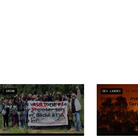
DRÔME
04 AOÛT
DES LANDES
31 JUI
Data Center Rovaltain :
Incendies : m
Sesterce veut tordre le
Amis de la Te
droit pour imposer son
datacenter dédié à l’IA, un
« Projet à Im...