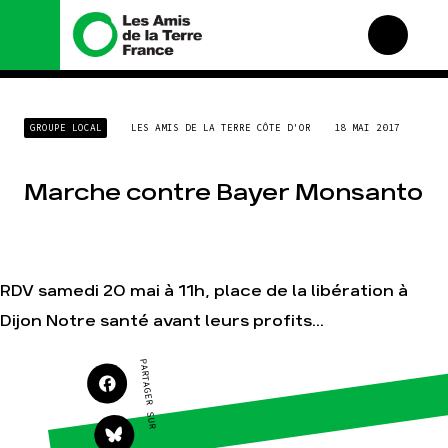
Nous connaître
Nos campagnes
GROUPE LOCAL
LES AMIS DE LA TERRE CÔTE D'OR
18 MAI 2017
Histoire
Total, rendez-vous au
tribunal
Manifeste
Gaz « naturel », le grand
Marche contre Bayer Monsanto
enfumage
Missions et méthodes
Mode : une tendance
Valeurs
destructrice
Équipes et
Gaz au Mozambique, la
fonctionnement
violence TOTAL(e)
RDV samedi 20 mai à 11h, place de la libération à
Le réseau dans le monde
Nos autres campagnes
Dijon Notre santé avant leurs profits...
Nos alliés
Je soutiens les Amis de la
PARTAGER SUR
Terre
Agir
Nos thématiques