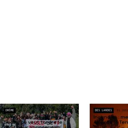
DRÔME
04 AOÛT
DES LANDES
31 JUI
Data Center Rovaltain :
Incendies : m
Sesterce veut tordre le
Amis de la Te
droit pour imposer son