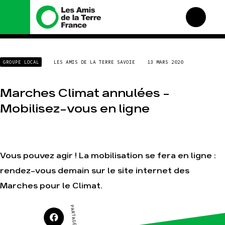
Nous connaître
Nos campagnes
GROUPE LOCAL
LES AMIS DE LA TERRE SAVOIE
13 MARS 2020
Histoire
Total, rendez-vous au
tribunal
Manifeste
Marches Climat annulées –
Gaz « naturel », le grand
enfumage
Missions et méthodes
Mobilisez-vous en ligne
Mode : une tendance
Valeurs
destructrice
Équipes et
Gaz au Mozambique, la
fonctionnement
violence TOTAL(e)
Le réseau dans le monde
Nos autres campagnes
Vous pouvez agir ! La mobilisation se fera en ligne :
Nos alliés
rendez-vous demain sur le site internet des
Je soutiens les Amis de la
Terre
Marches pour le Climat.
PARTAGER SUR
Agir
Nos thématiques