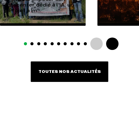
datacenter dédié à l’IA, un
« Projet à Im...
TOUTES NOS ACTUALITÉS