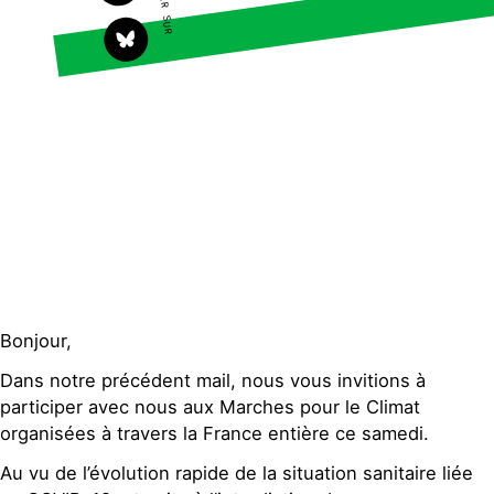
Faire un don
Climat – Énergie
S'engager sur le terrain
Surproduction
Agir au quotidien
Agriculture
Soutenir les campagnes
Finance
Transmettre tout ou
Multinationales
partie de son patrimoine
Forêts
Télécharger
gratuitement les guides
éco-citoyens
Actualités
Groupes locaux
Espace presse
Publications
Bonjour,
Contact
Dans notre précédent mail, nous vous invitions à
participer avec nous aux Marches pour le Climat
organisées à travers la France entière ce samedi.
Au vu de l’évolution rapide de la situation sanitaire liée