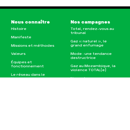
Nous connaître
Nos campagnes
Histoire
Total, rendez-vous au
tribunal
Manifeste
Gaz « naturel », le
grand enfumage
Missions et méthodes
Mode : une tendance
Valeurs
destructrice
Équipes et
Gaz au Mozambique, la
fonctionnement
violence TOTAL(e)
Le réseau dans le
Nos autres campagnes
monde
Nos alliés
Je soutiens les Amis de
la Terre
Agir
Nos thématiques
Faire un don
Climat – Énergie