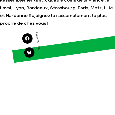
Rassemblements aux quatre coins de la France : à
Agir
Nos thématiques
Laval, Lyon, Bordeaux, Strasbourg, Paris, Metz, Lille
Faire un don
Climat – Énergie
et Narbonne Rejoignez le rassemblement le plus
S'engager sur le terrain
Surproduction
proche de chez vous !
Agir au quotidien
Agriculture
Soutenir les
Finance
PARTAGER SUR
campagnes
Multinationales
Transmettre tout ou
partie de son
Forêts
patrimoine
Télécharger
gratuitement les
guides éco-citoyens
Actualités
Groupes locaux
Espace presse
Publications
Contact