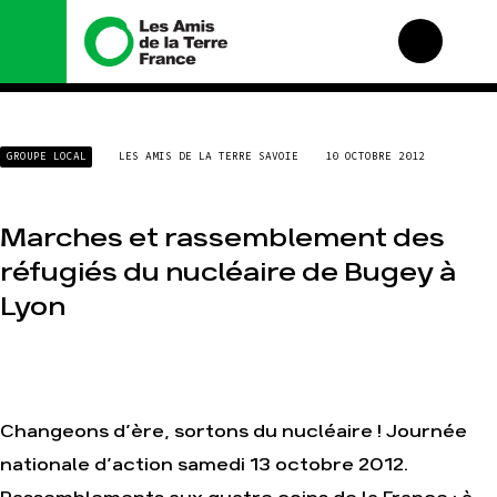
Nous connaître
Nos campagnes
GROUPE LOCAL
LES AMIS DE LA TERRE SAVOIE
10 OCTOBRE 2012
Histoire
Total, rendez-vous au
tribunal
Manifeste
Gaz « naturel », le
Marches et rassemblement des
grand enfumage
Missions et méthodes
réfugiés du nucléaire de Bugey à
Mode : une tendance
Valeurs
destructrice
Équipes et
Lyon
Gaz au Mozambique, la
fonctionnement
violence TOTAL(e)
Le réseau dans le
Nos autres campagnes
monde
Nos alliés
Je soutiens les Amis de
Changeons d’ère, sortons du nucléaire ! Journée
la Terre
nationale d’action samedi 13 octobre 2012.