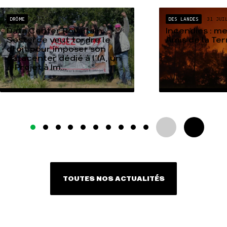
DRÔME
04 AOÛT
DES LANDES
31 JUI
Data Center Rovaltain :
Incendies : m
Sesterce veut tordre le
Amis de la Te
droit pour imposer son
datacenter dédié à l’IA, un
« Projet à Im...
TOUTES NOS ACTUALITÉS