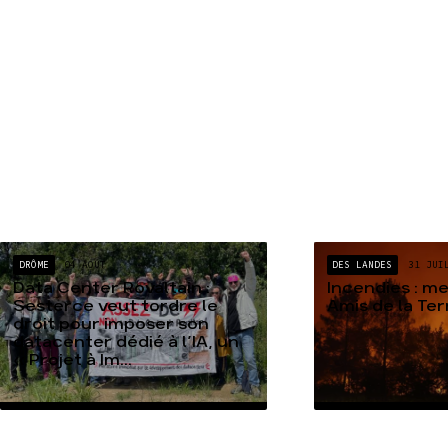
DRÔME
04 AOÛT
DES LANDES
31 JUI
Data Center Rovaltain :
Incendies : m
Sesterce veut tordre le
Amis de la Te
droit pour imposer son
datacenter dédié à l’IA, un
« Projet à Im...