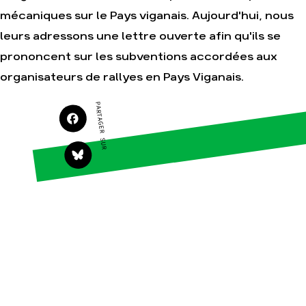
Agir
Nos thématiques
mécaniques sur le Pays viganais. Aujourd'hui, nous
Faire un don
Climat – Énergie
leurs adressons une lettre ouverte afin qu'ils se
S'engager sur le terrain
Surproduction
prononcent sur les subventions accordées aux
Agir au quotidien
Agriculture
organisateurs de rallyes en Pays Viganais.
Soutenir les campagnes
Finance
PARTAGER SUR
Transmettre tout ou
Multinationales
partie de son
patrimoine
Forêts
Télécharger
gratuitement les guides
éco-citoyens
Actualités
Groupes locaux
Espace presse
Publications
Contact