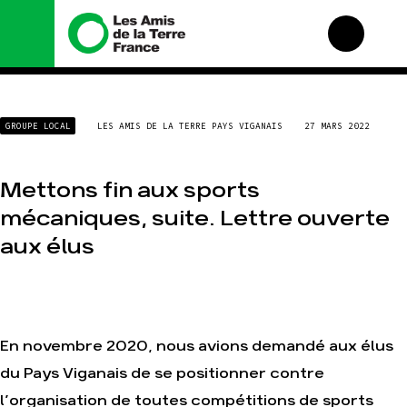
Nous connaître
Nos campagnes
GROUPE LOCAL
LES AMIS DE LA TERRE PAYS VIGANAIS
27 MARS 2022
Histoire
Total, rendez-vous au
tribunal
Manifeste
Gaz « naturel », le
Mettons fin aux sports
grand enfumage
Missions et méthodes
mécaniques, suite. Lettre ouverte
Mode : une tendance
Valeurs
destructrice
aux élus
Équipes et
Gaz au Mozambique, la
fonctionnement
violence TOTAL(e)
Le réseau dans le
Nos autres campagnes
monde
Nos alliés
En novembre 2020, nous avions demandé aux élus
Je soutiens les Amis de
la Terre
du Pays Viganais de se positionner contre
l’organisation de toutes compétitions de sports