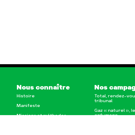
Nous connaître
Nos campa
Histoire
Total, rendez-vou
tribunal
Manifeste
Gaz « naturel », l
enfumage
Missions et méthodes
Mode : une tenda
Valeurs
destructrice