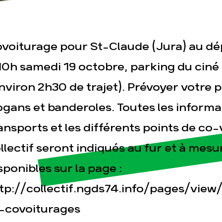
voiturage pour St-Claude (Jura) au dé
sse
Publications
Con
10h samedi 19 octobre, parking du ciné 
nviron 2h30 de trajet). Prévoyer votre 
ogans et banderoles. Toutes les informa
ansports et les différents points de co
llectif seront indiqués au fur et à mesu
sponibles sur la page :
tp://collectif.ngds74.info/pages/view
-covoiturages