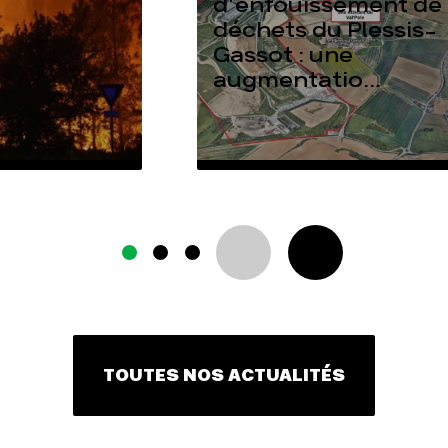
d’enfouissement de
déchets du Plessis-
Gassot : une
augmentatio...
TOUTES NOS ACTUALITÉS