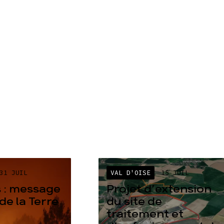
31 JUIL
VAL D'OISE
15 JUIL
 : message
Projet d’extension
de la Terre
du site de
traitement et