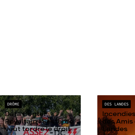
DRÔME
04 AOÛT
DES LANDES
Data Center
Incendies
Rovaltain : Sesterce
des Amis 
veut tordre le droit
Landes