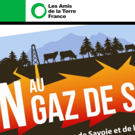
Nous connaître
Nos campa
Histoire
Total, rendez-vo
tribunal
Manifeste
Gaz « naturel », 
enfumage
Missions et méthodes
Mode : une tend
Valeurs
destructrice
Équipes et fonctionnement
Gaz au Mozambiq
violence TOTAL(e
Le réseau dans le monde
Nos autres camp
Nos alliés
Je soutiens les Amis de la
Terre