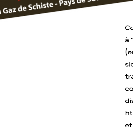
Co
Actualités
Espace pre
à 
(e
sl
tr
co
di
ht
et