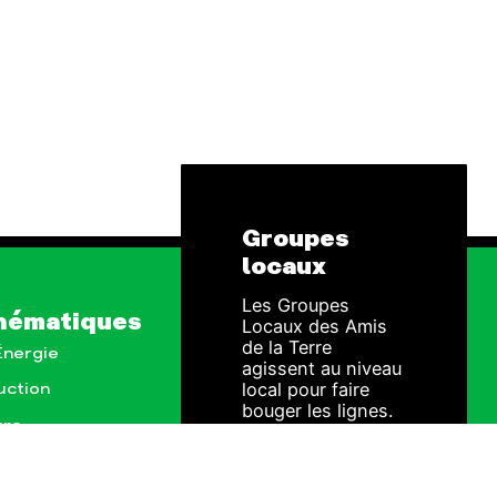
Groupes
locaux
Les Groupes
hématiques
Locaux des Amis
de la Terre
 Énergie
agissent au niveau
local pour faire
uction
bouger les lignes.
ure
Vous aussi, vous
avez envie de
passer à l'action ?