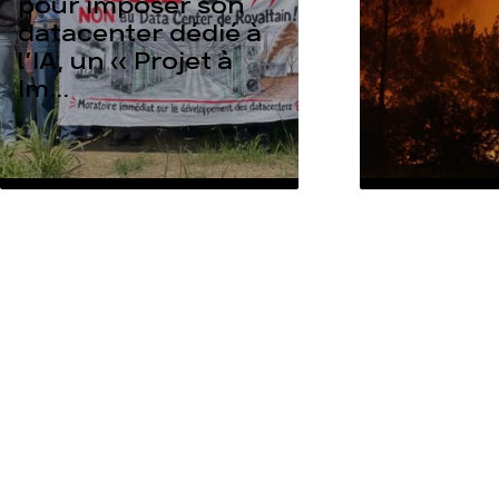
pour imposer son
datacenter dédié à
l’IA, un « Projet à
Im...