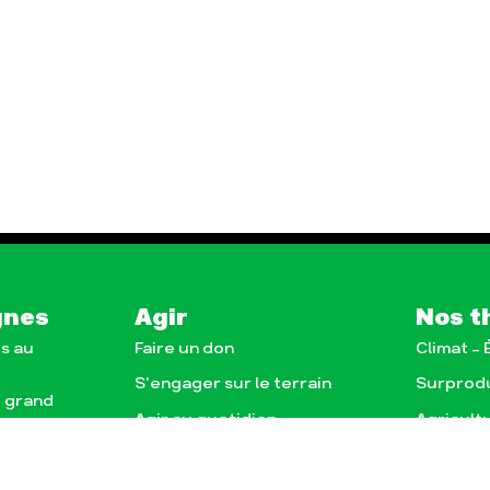
gnes
Agir
Nos t
s au
Faire un don
Climat –
S'engager sur le terrain
Surprod
e grand
Agir au quotidien
Agricult
nce
Soutenir les campagnes
Finance