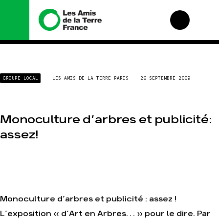
Nous connaître
Nos campagnes
GROUPE LOCAL
LES AMIS DE LA TERRE PARIS
26 SEPTEMBRE 2009
Histoire
Total, rendez-vous
au tribunal
Manifeste
Gaz « naturel », le
grand enfumage
Missions et
Monoculture d’arbres et publicité:
méthodes
Mode : une tendance
assez!
destructrice
Valeurs
Gaz au Mozambique,
Équipes et
la violence TOTAL(e)
fonctionnement
Nos autres
Le réseau dans le
campagnes
monde
Nos alliés
Monoculture d’arbres et publicité : assez !
Je soutiens les Amis
de la Terre
L’exposition « d’Art en Arbres… » pour le dire. Par