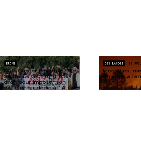
DRÔME
04 AOÛT
DES LANDES
31 JUI
Data Center Rovaltain :
Incendies : m
Sesterce veut tordre le
Amis de la Te
droit pour imposer son
datacenter dédié à l’IA, un
« Projet à Im...