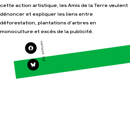
cette action artistique, les Amis de la Terre veulent
dénoncer et expliquer les liens entre
Agir
Nos thématiques
déforestation, plantations d’arbres en
Faire un don
Climat – Énergie
monoculture et excès de la publicité.
S'engager sur le
Surproduction
terrain
PARTAGER SUR
Agriculture
Agir au quotidien
Finance
Soutenir les
campagnes
Multinationales
Transmettre tout ou
Forêts
partie de son
patrimoine
Télécharger
gratuitement les
guides éco-citoyens
Actualités
Groupes
locaux
Espace presse