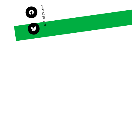
PARTAGER SUR
Agir
Nos thématiques
Faire un don
Climat – Énergie
S'engager sur le
Surproduction
terrain
Agriculture
Agir au quotidien
Finance
Soutenir les
campagnes
Multinationales
Transmettre tout ou
Forêts
partie de son
patrimoine
Télécharger
gratuitement les
guides éco-citoyens
Actualités
Groupes locaux
Espace presse
Publications