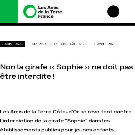
Nous connaître
Nos campagnes
GROUPE LOCAL
LES AMIS DE LA TERRE CÔTE D'OR
1 AVRIL 2025
Histoire
Total, rendez-vous au
tribunal
Manifeste
Gaz « naturel », le
Non la girafe « Sophie » ne doit pas
grand enfumage
Missions et méthodes
Mode : une tendance
Valeurs
être interdite !
destructrice
Équipes et
Gaz au Mozambique, la
fonctionnement
violence TOTAL(e)
Le réseau dans le
Nos autres campagnes
monde
Nos alliés
Les Amis de la Terre Côte-d'Or se révoltent contre
Je soutiens les Amis de
l'interdiction de la girafe "Sophie" dans les
la Terre
établissements publics pour jeunes enfants.