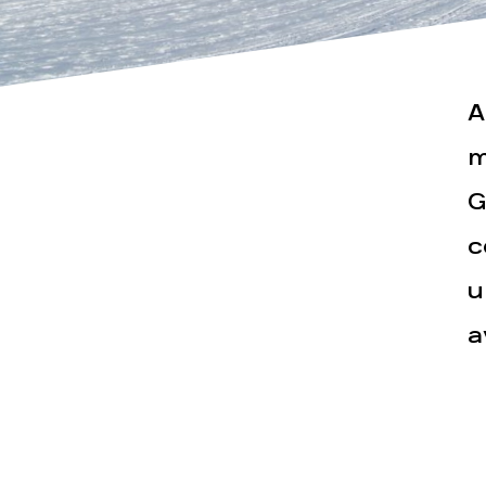
A
m
Actualités
Espace pr
G
c
u
a