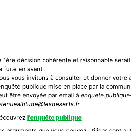
a 1ère décision cohérente et raisonnable serai
e fuite en avant !
ous vous invitons à consulter et donner votre a
’enquête publique mise en place par la commune
eut être envoyée par email à
enquete.publique
etenuealtitude@lesdeserts.fr
écouvrez
l’enquête publique
es arguments que vous pouvez utiliser sont auto