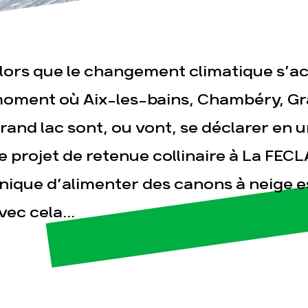
lors que le changement climatique s’ac
oment où Aix-les-bains, Chambéry, G
esse
Publications
Con
rand lac sont, ou vont, se déclarer en 
e projet de retenue collinaire à La FEC
nique d’alimenter des canons à neige e
vec cela...