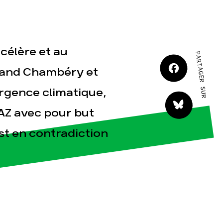
célère et au
PARTAGER SUR
rand Chambéry et
tact
urgence climatique,
LAZ avec pour but
st en contradiction