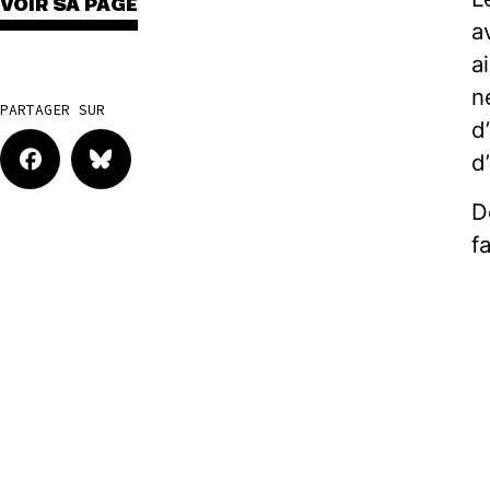
VOIR SA PAGE
a
a
n
PARTAGER SUR
d
d
D
f