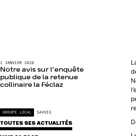
L
1 JANVIER 2020
Notre avis sur l’enquête
d
publique de la retenue
N
collinaire la Féclaz
l
p
r
GROUPE LOCAL
SAVOIE
D
TOUTES SES ACTUALITÉS
L