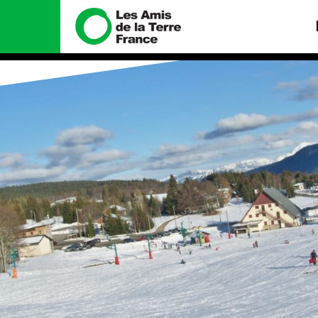
Nous connaître
Nos camp
Histoire
Total, rendez-v
tribunal
Manifeste
Gaz « naturel »,
enfumage
Missions et méthodes
Mode : une ten
Valeurs
destructrice
Équipes et
Gaz au Mozambi
fonctionnement
violence TOTAL
Le réseau dans le monde
Nos autres ca
Nos alliés
Je soutiens les Amis de la
Terre