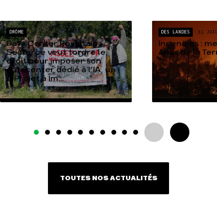
DRÔME
04 AOÛT
DES LANDES
31 JUI
Data Center Rovaltain :
Incendies : m
Sesterce veut tordre le
Amis de la Te
droit pour imposer son
datacenter dédié à l’IA, un
« Projet à Im...
TOUTES NOS ACTUALITÉS