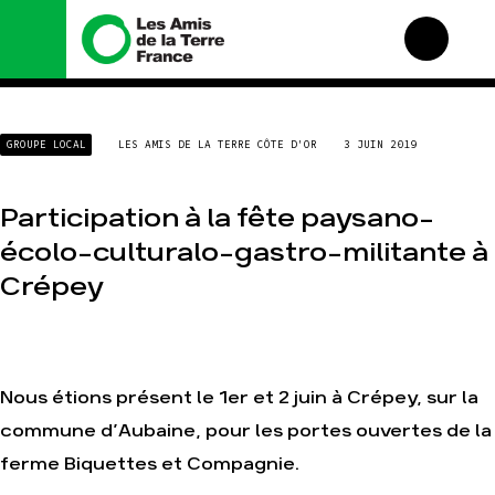
Nous connaître
Nos campagnes
GROUPE LOCAL
LES AMIS DE LA TERRE CÔTE D'OR
3 JUIN 2019
Histoire
Total, rendez-vous au
tribunal
Manifeste
Gaz « naturel », le grand
Participation à la fête paysano-
enfumage
Missions et méthodes
écolo-culturalo-gastro-militante à
Mode : une tendance
Valeurs
destructrice
Crépey
Équipes et
Gaz au Mozambique, la
fonctionnement
violence TOTAL(e)
Le réseau dans le monde
Nos autres campagnes
Nos alliés
Nous étions présent le 1er et 2 juin à Crépey, sur la
Je soutiens les Amis de
la Terre
commune d’Aubaine, pour les portes ouvertes de la
ferme Biquettes et Compagnie.
Agir
Nos thématiques