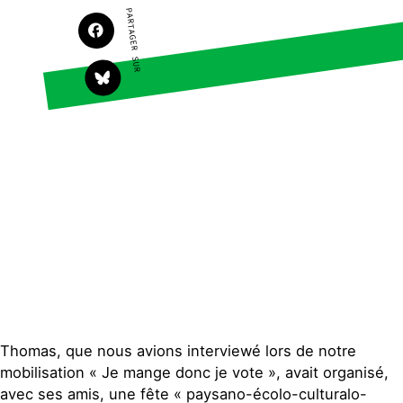
Faire un don
Climat – Énergie
PARTAGER SUR
S'engager sur le terrain
Surproduction
Agir au quotidien
Agriculture
Soutenir les campagnes
Finance
Transmettre tout ou
Multinationales
partie de son patrimoine
Forêts
Télécharger
gratuitement les guides
éco-citoyens
Actualités
Groupes locaux
Espace presse
Publications
Contact
Thomas, que nous avions interviewé lors de notre
mobilisation « Je mange donc je vote », avait organisé,
avec ses amis, une fête « paysano-écolo-culturalo-