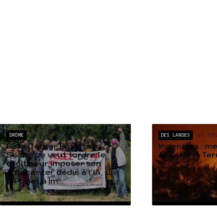
DRÔME
04 AOÛT
DES LANDES
31 JUI
Data Center Rovaltain :
Incendies : m
Sesterce veut tordre le
Amis de la Te
droit pour imposer son
datacenter dédié à l’IA, un
« Projet à Im...