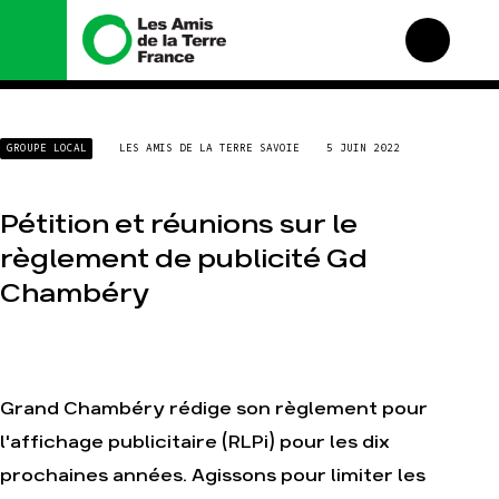
Nous connaître
Nos campagnes
GROUPE LOCAL
LES AMIS DE LA TERRE SAVOIE
5 JUIN 2022
Histoire
Total, rendez-vous au
tribunal
Manifeste
Gaz « naturel », le grand
Pétition et réunions sur le
enfumage
Missions et méthodes
règlement de publicité Gd
Mode : une tendance
Valeurs
destructrice
Chambéry
Équipes et
Gaz au Mozambique, la
fonctionnement
violence TOTAL(e)
Le réseau dans le monde
Nos autres campagnes
Nos alliés
Je soutiens les Amis de
Grand Chambéry rédige son règlement pour
la Terre
l'affichage publicitaire (RLPi) pour les dix
prochaines années. Agissons pour limiter les
Agir
Nos thématiques