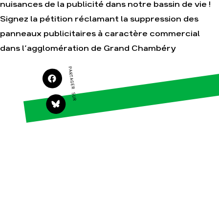
nuisances de la publicité dans notre bassin de vie !
Faire un don
Climat – Énergie
Signez la pétition réclamant la suppression des
S'engager sur le terrain
Surproduction
panneaux publicitaires à caractère commercial
Agir au quotidien
Agriculture
dans l’agglomération de Grand Chambéry
Soutenir les campagnes
Finance
Transmettre tout ou
Multinationales
PARTAGER SUR
partie de son patrimoine
Forêts
Télécharger
gratuitement les guides
éco-citoyens
Actualités
Groupes locaux
Espace presse
Publications
Contact