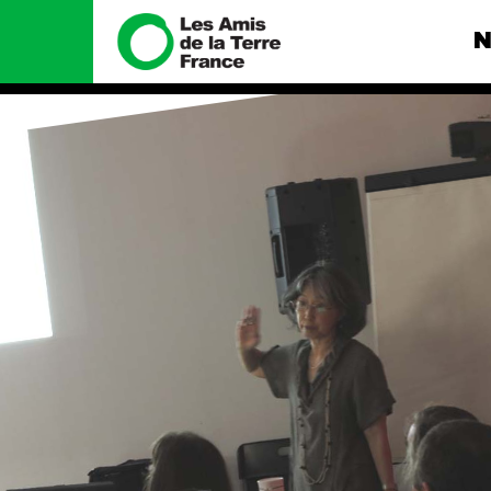
N
Nous connaître
Nos camp
Histoire
Total, rendez-
tribunal
Manifeste
Gaz « naturel »
enfumage
Missions et méthodes
Mode : une te
Valeurs
destructrice
Équipes et
Gaz au Mozambi
fonctionnement
violence TOTAL
Le réseau dans le monde
Nos autres ca
Nos alliés
Je soutiens les Amis de la
Terre