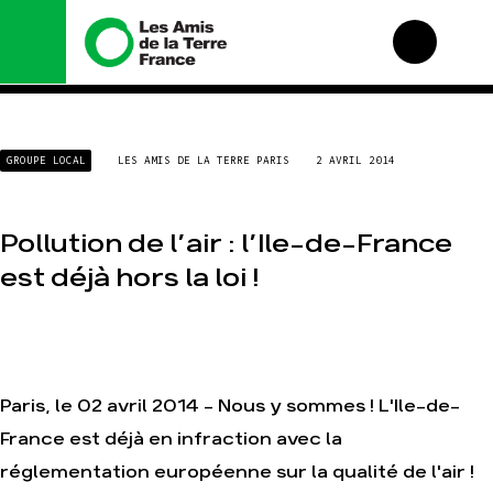
Nous connaître
Nos campagnes
GROUPE LOCAL
LES AMIS DE LA TERRE PARIS
2 AVRIL 2014
Histoire
Total, rendez-vous au
tribunal
Manifeste
Gaz « naturel », le
Pollution de l’air : l’Ile-de-France
grand enfumage
Missions et méthodes
Mode : une tendance
Valeurs
est déjà hors la loi !
destructrice
Équipes et
Gaz au Mozambique, la
fonctionnement
violence TOTAL(e)
Le réseau dans le
Nos autres campagnes
monde
Nos alliés
Paris, le 02 avril 2014 - Nous y sommes ! L'Ile-de-
Je soutiens les Amis de
France est déjà en infraction avec la
la Terre
réglementation européenne sur la qualité de l'air !