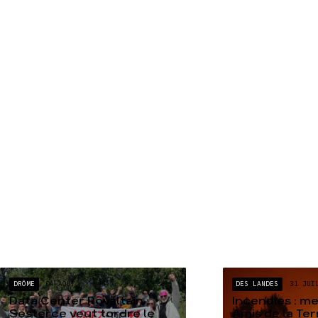
DRÔME
04 AOÛT
DES LANDES
31 JUI
Data Center Rovaltain :
Incendies : m
Sesterce veut tordre le
Amis de la Te