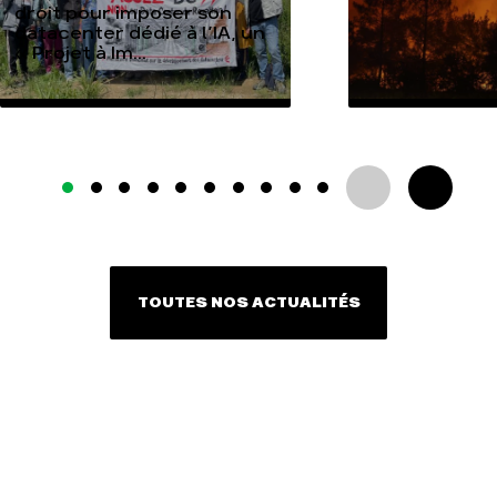
droit pour imposer son
datacenter dédié à l’IA, un
« Projet à Im...
TOUTES NOS ACTUALITÉS