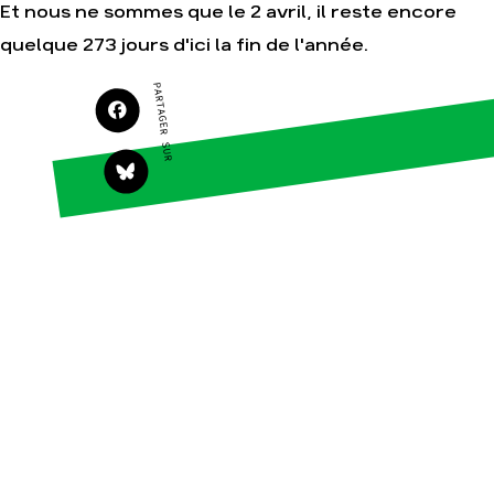
Et nous ne sommes que le 2 avril, il reste encore
Agir
Nos thématiques
quelque 273 jours d'ici la fin de l'année.
Faire un don
Climat – Énergie
S'engager sur le
Surproduction
PARTAGER SUR
terrain
Agriculture
Agir au quotidien
Finance
Soutenir les
campagnes
Multinationales
Transmettre tout ou
Forêts
partie de son
patrimoine
Télécharger
gratuitement les
guides éco-citoyens
Actualités
Groupes locaux
Espace presse
Publications