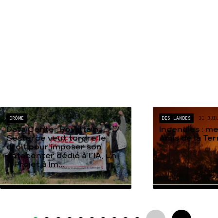
DRÔME
04 AOÛT
DES LANDES
31 JUI
Data Center Rovaltain :
Incendies : m
Sesterce veut tordre le
Amis de la Te
droit pour imposer son
datacenter dédié à l’IA, un
« Projet à Im...