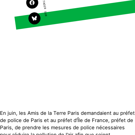
PARTAGER SUR
Faire un don
Climat – Énergie
S'engager sur le terrain
Surproduction
Agir au quotidien
Agriculture
Soutenir les campagnes
Finance
Transmettre tout ou
Multinationales
partie de son patrimoine
Forêts
Télécharger
gratuitement les guides
éco-citoyens
Actualités
Groupes locaux
Espace presse
Publications
Contact
En juin, les Amis de la Terre Paris demandaient au préfet
de police de Paris et au préfet d’Île de France, préfet de
Paris, de prendre les mesures de police nécessaires
pour réduire la pollution de l’air afin que soient