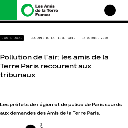
Nous connaître
Nos campagnes
GROUPE LOCAL
LES AMIS DE LA TERRE PARIS
14 OCTOBRE 2010
Histoire
Total, rendez-vous au
tribunal
Manifeste
Gaz « naturel », le grand
Pollution de l’air: les amis de la
enfumage
Missions et méthodes
Terre Paris recourent aux
Mode : une tendance
Valeurs
destructrice
tribunaux
Équipes et
Gaz au Mozambique, la
fonctionnement
violence TOTAL(e)
Le réseau dans le monde
Nos autres campagnes
Nos alliés
Je soutiens les Amis de
Les préfets de région et de police de Paris sourds
la Terre
aux demandes des Amis de la Terre Paris.
Agir
Nos thématiques