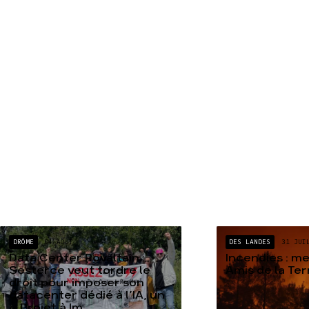
DRÔME
04 AOÛT
DES LANDES
31 JUI
Data Center Rovaltain :
Incendies : m
Sesterce veut tordre le
Amis de la Te
droit pour imposer son
datacenter dédié à l’IA, un
« Projet à Im...