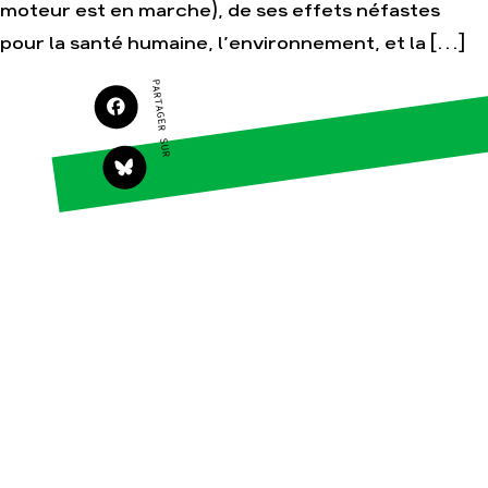
moteur est en marche), de ses effets néfastes
Agir
Nos thématiques
pour la santé humaine, l’environnement, et la […]
Faire un don
Climat – Énergie
PARTAGER SUR
S'engager sur le terrain
Surproduction
Agir au quotidien
Agriculture
Soutenir les
Finance
campagnes
Multinationales
Transmettre tout ou
partie de son
Forêts
patrimoine
Télécharger
gratuitement les
guides éco-citoyens
Actualités
Groupes locaux
Espace presse
Publications
Contact