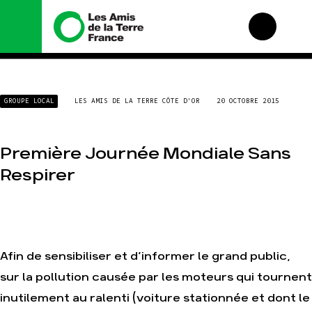
Nous connaître
Nos campagnes
GROUPE LOCAL
LES AMIS DE LA TERRE CÔTE D'OR
20 OCTOBRE 2015
Histoire
Total, rendez-vous au
tribunal
Manifeste
Gaz « naturel », le
Première Journée Mondiale Sans
grand enfumage
Missions et méthodes
Mode : une tendance
Valeurs
Respirer
destructrice
Équipes et
Gaz au Mozambique, la
fonctionnement
violence TOTAL(e)
Le réseau dans le
Nos autres campagnes
monde
Nos alliés
Afin de sensibiliser et d’informer le grand public,
Je soutiens les Amis de
sur la pollution causée par les moteurs qui tournent
la Terre
inutilement au ralenti (voiture stationnée et dont le