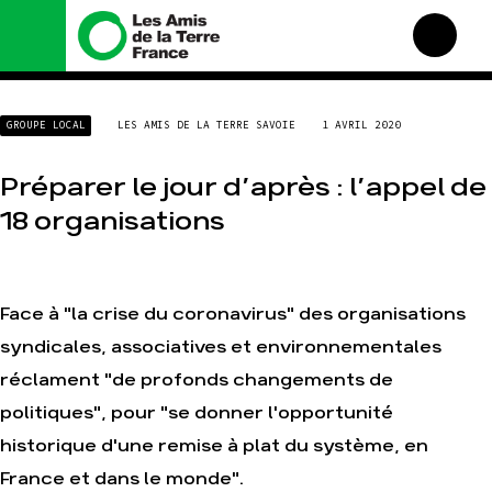
Nous connaître
Nos campagnes
GROUPE LOCAL
LES AMIS DE LA TERRE SAVOIE
1 AVRIL 2020
Histoire
Total, rendez-vous au
tribunal
Manifeste
Préparer le jour d’après : l’appel de
Gaz « naturel », le grand
enfumage
Missions et méthodes
18 organisations
Mode : une tendance
Valeurs
destructrice
Équipes et
Gaz au Mozambique, la
fonctionnement
violence TOTAL(e)
Face à "la crise du coronavirus" des organisations
Le réseau dans le monde
Nos autres campagnes
syndicales, associatives et environnementales
Nos alliés
Je soutiens les Amis de la
réclament "de profonds changements de
Terre
politiques", pour "se donner l'opportunité
historique d'une remise à plat du système, en
Agir
Nos thématiques
France et dans le monde".
Faire un don
Climat – Énergie