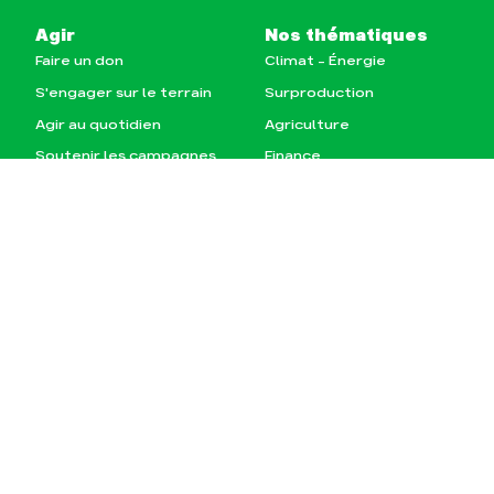
Agir
Nos thématiques
Faire un don
Climat – Énergie
S'engager sur le terrain
Surproduction
Agir au quotidien
Agriculture
Soutenir les campagnes
Finance
Transmettre tout ou
Multinationales
partie de son patrimoine
Forêts
Télécharger
gratuitement les guides
éco-citoyens
Actualités
Groupes locaux
Espace presse
Publications
Contact