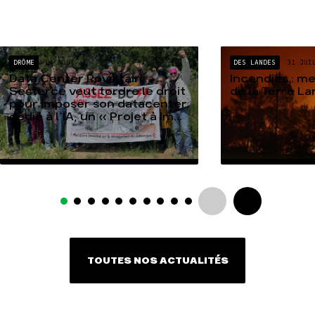
DRÔME
04 AOÛT
DES LANDES
31 JUI
Data Center Rovaltain :
Incendies : m
Sesterce veut tordre le droit
de la Terre L
pour imposer son datacenter
dédié à l’IA, un « Projet à Im...
TOUTES NOS ACTUALITÉS