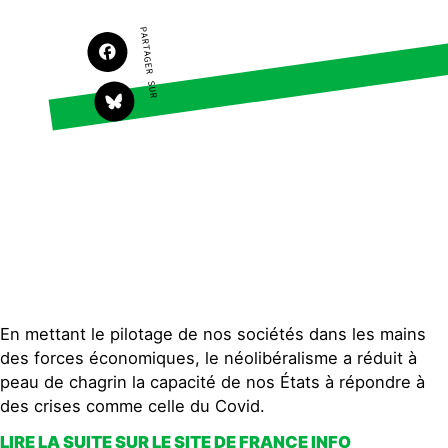
S'engager sur le terrain
Surproduction
PARTAGER SUR
Agir au quotidien
Agriculture
Soutenir les campagnes
Finance
Transmettre tout ou
Multinationales
partie de son patrimoine
Forêts
Télécharger gratuitement
les guides éco-citoyens
Actualités
Groupes locaux
Espace presse
Publications
Contact
En mettant le pilotage de nos sociétés dans les mains
des forces économiques, le néolibéralisme a réduit à
peau de chagrin la capacité de nos États à répondre à
des crises comme celle du Covid.
LIRE LA SUITE SUR LE SITE DE FRANCE INFO