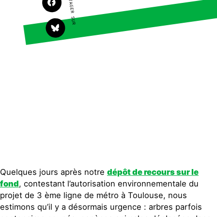
PARTAGER SUR
Faire un don
Climat – Énergie
S'engager sur le terrain
Surproduction
Agir au quotidien
Agriculture
Soutenir les campagnes
Finance
Transmettre tout ou
Multinationales
partie de son patrimoine
Forêts
Télécharger
gratuitement les guides
éco-citoyens
Actualités
Groupes locaux
Espace presse
Publications
Contact
Quelques jours après notre
dépôt de recours sur le
fond
, contestant l’autorisation environnementale du
projet de 3 ème ligne de métro à Toulouse, nous
estimons qu’il y a désormais urgence : arbres parfois