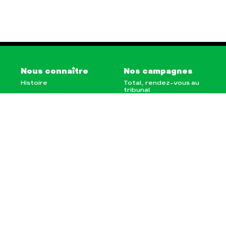
Nous connaître
Nos campagnes
Histoire
Total, rendez-vous au
tribunal
Manifeste
Gaz « naturel », le
grand enfumage
Missions et méthodes
Mode : une tendance
Valeurs
destructrice
Équipes et
Gaz au Mozambique, la
fonctionnement
violence TOTAL(e)
Le réseau dans le
Nos autres campagnes
monde
Nos alliés
Je soutiens les Amis de
la Terre