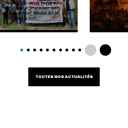
Sesterce veut tordre le
Amis de la Te
droit pour imposer son
datacenter dédié à l’IA, un
« Projet à Im...
TOUTES NOS ACTUALITÉS