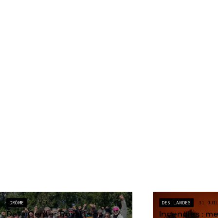
DRÔME
04 AOÛT
DES LANDES
31 JUI
Data Center Rovaltain :
Incendies : m