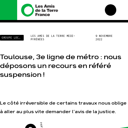
Nous connaître
Nos campagnes
LES AMIS DE LA TERRE MIDI-
9 NOVEMBRE
GROUPE LOCAL
PYRÉNÉES
2022
Histoire
Total, rendez-vous au
tribunal
Manifeste
Gaz « naturel », le grand
Toulouse, 3e ligne de métro : nous
enfumage
Missions et méthodes
déposons un recours en référé
Mode : une tendance
Valeurs
destructrice
suspension !
Équipes et
Gaz au Mozambique, la
fonctionnement
violence TOTAL(e)
Le réseau dans le monde
Nos autres campagnes
Nos alliés
Je soutiens les Amis de la
Le côté irréversible de certains travaux nous oblige
Terre
à aller au plus vite demander l’avis de la justice.
Agir
Nos thématiques