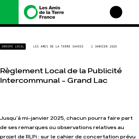
Nous connaître
Nos campagnes
GROUPE LOCAL
LES AMIS DE LA TERRE SAVOIE
1 JANVIER 2025
Histoire
Total, rendez-vous au
tribunal
Manifeste
Gaz « naturel », le
grand enfumage
Missions et méthodes
Règlement Local de la Publicité
Mode : une tendance
Valeurs
Intercommunal – Grand Lac
destructrice
Équipes et
Gaz au Mozambique, la
fonctionnement
violence TOTAL(e)
Le réseau dans le
Nos autres campagnes
monde
Nos alliés
Jusqu’à mi-janvier 2025, chacun pourra faire part
Je soutiens les Amis
de la Terre
de ses remarques ou observations relatives au
projet de RLPi : sur le cahier de concertation prévu