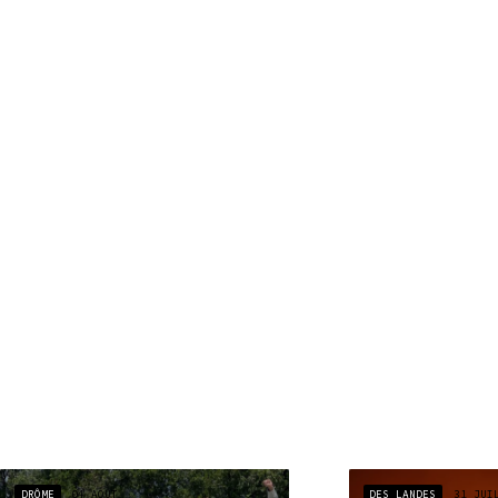
DRÔME
04 AOÛT
DES LANDES
31 JUI