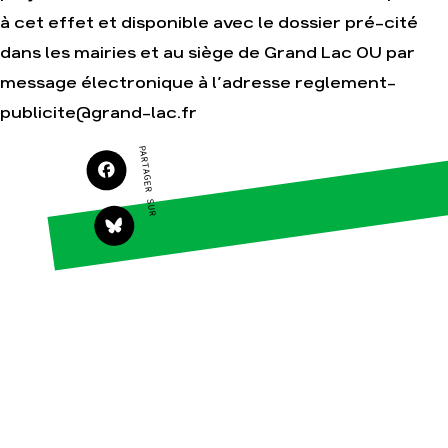
à cet effet et disponible avec le dossier pré-cité
Agir
Nos thématiques
dans les mairies et au siège de Grand Lac OU par
Faire un don
Climat – Énergie
message électronique à l’adresse reglement-
S'engager sur le
Surproduction
terrain
publicite@grand-lac.fr
Agriculture
Agir au quotidien
Finance
PARTAGER SUR
Soutenir les
campagnes
Multinationales
Transmettre tout ou
Forêts
partie de son
patrimoine
Télécharger
gratuitement les
guides éco-citoyens
Actualités
Groupes
locaux
Espace presse
Publications