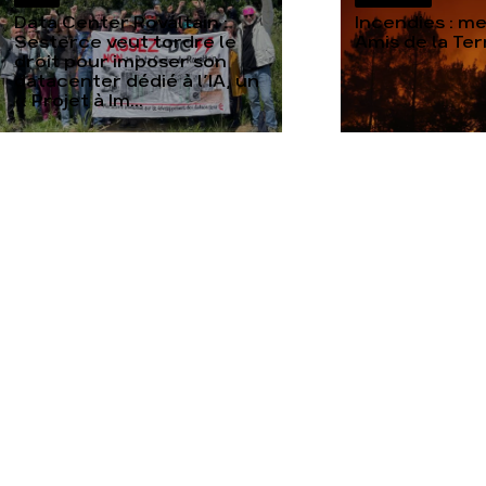
Data Center Rovaltain :
Incendies : m
Sesterce veut tordre le
Amis de la Te
droit pour imposer son
datacenter dédié à l’IA, un
« Projet à Im...
TOUTES NOS ACTUALITÉS