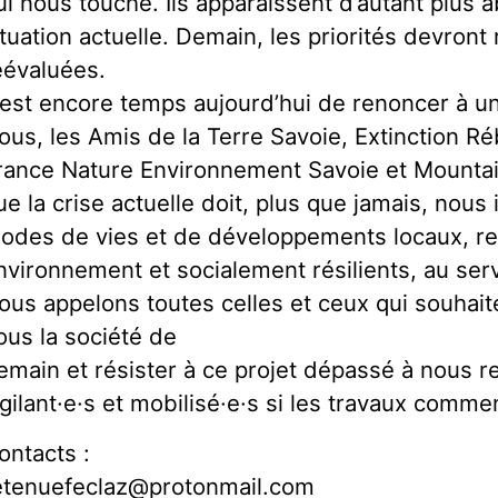
ui nous touche. Ils apparaissent d’autant plus 
ituation actuelle. Demain, les priorités devront
éévaluées.
l est encore temps aujourd’hui de renoncer à un
ous, les Amis de la Terre Savoie, Extinction R
rance Nature Environnement Savoie et Mounta
ue la crise actuelle doit, plus que jamais, nous
odes de vies et de développements locaux, r
nvironnement et socialement résilients, au servi
ous appelons toutes celles et ceux qui souhait
ous la société de
emain et résister à ce projet dépassé à nous re
igilant·e·s et mobilisé·e·s si les travaux comme
ontacts :
etenuefeclaz@protonmail.com