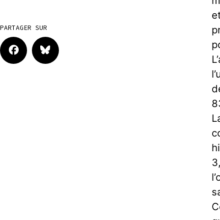
m
e
p
PARTAGER SUR
p
L
l
d
8
L
c
h
3
l
s
C