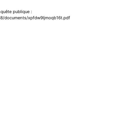
quête publique :
188/documents/xpfdw9ljmoqb16t.pdf