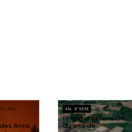
31 JUIL
VAL D'OISE
15 JUIL
 :
Projet d’extension
des Amis
du site de