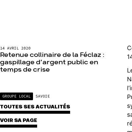
C
14 AVRIL 2020
Retenue collinaire de la Féclaz :
1
gaspillage d’argent public en
temps de crise
L
N
l
P
GROUPE LOCAL
SAVOIE
s
TOUTES SES ACTUALITÉS
s
VOIR SA PAGE
r