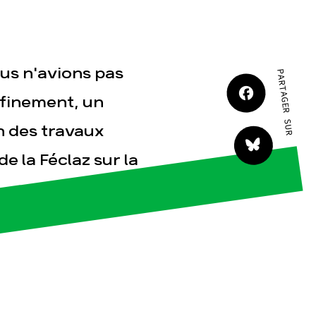
us n'avions pas
PARTAGER SUR
nfinement, un
tact
 des travaux
e la Féclaz sur la