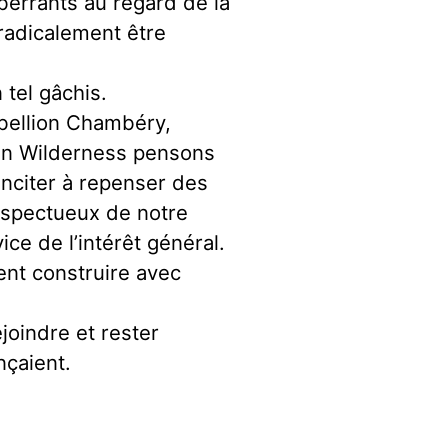
aberrants au regard de la
 radicalement être
 tel gâchis.
ébellion Chambéry,
in Wilderness pensons
 inciter à repenser des
espectueux de notre
ce de l’intérêt général.
ent construire avec
joindre et rester
nçaient.