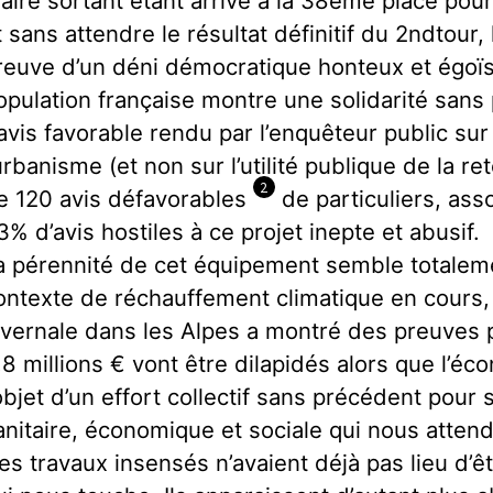
aire sortant étant arrivé à la 38ème place pour
t sans attendre le résultat définitif du 2ndtour, 
reuve d’un déni démocratique honteux et égoïs
opulation française montre une solidarité sans pa
’avis favorable rendu par l’enquêteur public su
’urbanisme (et non sur l’utilité publique de la re
2
e 120 avis défavorables
de particuliers, ass
3% d’avis hostiles à ce projet inepte et abusif.
a pérennité de cet équipement semble totalemen
ontexte de réchauffement climatique en cours, 
ivernale dans les Alpes a montré des preuves p
,8 millions € vont être dilapidés alors que l’éc
’objet d’un effort collectif sans précédent pour s
anitaire, économique et sociale qui nous attend
es travaux insensés n’avaient déjà pas lieu d’ê