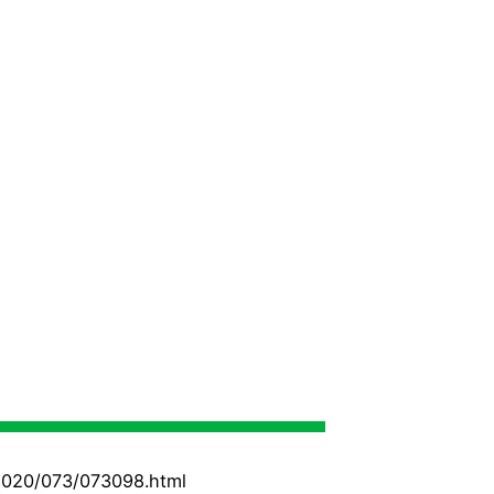
s-2020/073/073098.html