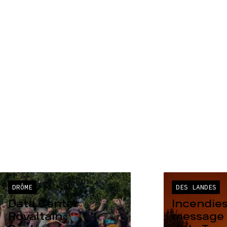
DRÔME
04 AOÛT
DES LANDES
Data Center
Incendies
Rovaltain :
message 