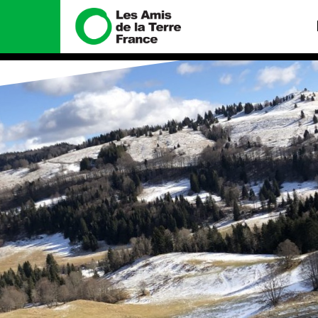
Nous connaître
Nos camp
Histoire
Total, rendez-v
tribunal
Manifeste
Gaz « naturel »,
enfumage
Missions et méthodes
Mode : une ten
Valeurs
destructrice
Équipes et
Gaz au Mozambi
fonctionnement
violence TOTAL(
Le réseau dans le monde
Nos autres ca
Nos alliés
Je soutiens les Amis de la
Terre