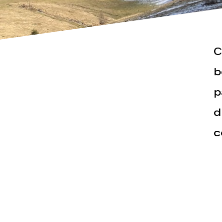
C
b
Actualités
Espace pr
p
d
c