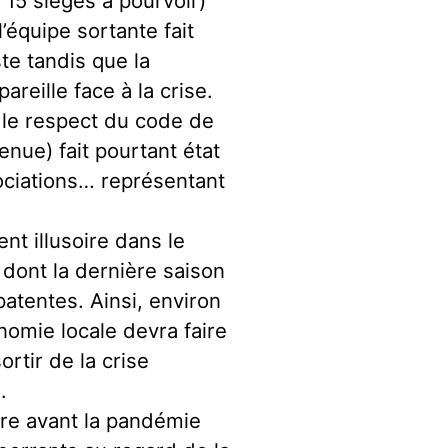
 15 sièges à pourvoir)
l’équipe sortante fait
te tandis que la
reille face à la crise.
r le respect du code de
tenue) fait pourtant état
ociations… représentant
t illusoire dans le
dont la dernière saison
atentes. Ainsi, environ
onomie locale devra faire
ortir de la crise
.
tre avant la pandémie