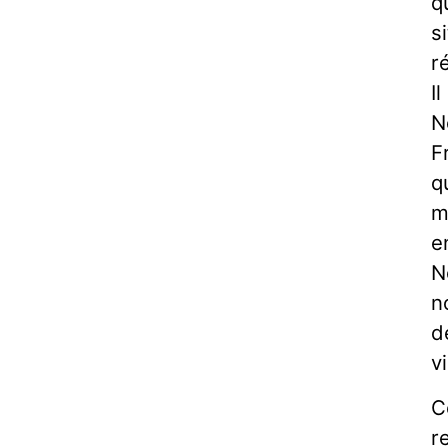
q
s
r
I
N
F
q
m
e
N
n
d
v
C
r