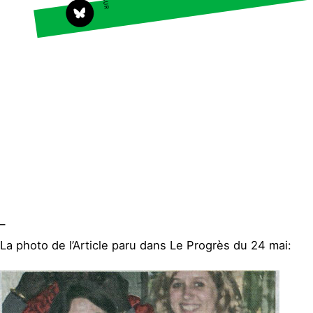
Faire un don
Climat – Énergie
S'engager sur le terrain
Surproduction
Agir au quotidien
Agriculture
Soutenir les campagnes
Finance
Transmettre tout ou
Multinationales
partie de son patrimoine
Forêts
Télécharger
gratuitement les guides
éco-citoyens
Actualités
Groupes locaux
Espace presse
_
Publications
La photo de l’Article paru dans Le Progrès du 24 mai:
Contact