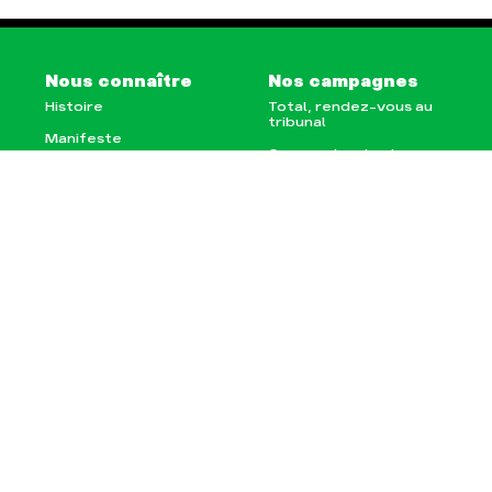
Nous connaître
Nos campagnes
Histoire
Total, rendez-vous au
tribunal
Manifeste
Gaz « naturel », le
grand enfumage
Missions et méthodes
Mode : une tendance
Valeurs
destructrice
Équipes et
Gaz au Mozambique, la
fonctionnement
violence TOTAL(e)
Le réseau dans le
Nos autres campagnes
monde
Nos alliés
Je soutiens les Amis de
la Terre
Agir
Nos thématiques
Faire un don
Climat – Énergie