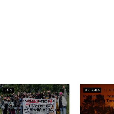
DRÔME
04 AOÛT
DES LANDES
31 JUI
Data Center Rovaltain :
Incendies : m
Sesterce veut tordre le
Amis de la Te
droit pour imposer son
datacenter dédié à l’IA, un