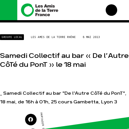
Nous connaître
Nos campagnes
GROUPE LOCAL
LES AMIS DE LA TERRE RHÔNE
8 MAI 2013
Histoire
Total, rendez-vous au
tribunal
Manifeste
Gaz « naturel », le grand
Samedi Collectif au bar « De l’Autre
enfumage
Missions et méthodes
CôTé du PonT » le 18 mai
Mode : une tendance
Valeurs
destructrice
Équipes et
Gaz au Mozambique, la
fonctionnement
violence TOTAL(e)
Le réseau dans le monde
Nos autres campagnes
_ Samedi Collectif au bar "De l'Autre CôTé du PonT",
Nos alliés
18 mai, de 16h à 01h, 25 cours Gambetta, Lyon 3
Je soutiens les Amis de la
Terre
PARTAGER SUR
Agir
Nos thématiques