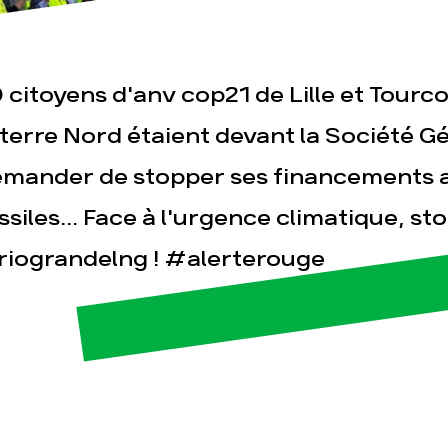
 citoyens d'anv cop21 de Lille et Tourc
sse
Publications
Con
 terre Nord étaient devant la Société Gé
mander de stopper ses financements 
ssiles... Face à l'urgence climatique, st
iograndelng ! #alerterouge