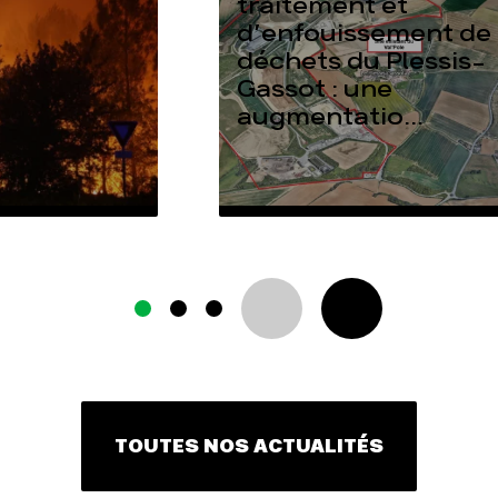
traitement et
d’enfouissement de
déchets du Plessis-
Gassot : une
augmentatio...
TOUTES NOS ACTUALITÉS