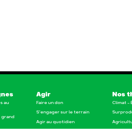
gnes
Agir
Nos t
s au
Faire un don
Climat –
S'engager sur le terrain
Surprod
e grand
Agir au quotidien
Agricult
nce
Soutenir les campagnes
Finance