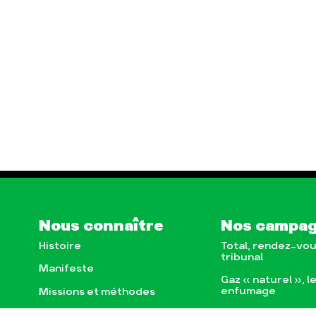
Nous connaître
Nos campa
Histoire
Total, rendez-vou
tribunal
Manifeste
Gaz « naturel », l
enfumage
Missions et méthodes
Mode : une tenda
Valeurs