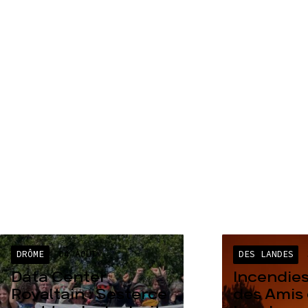
DRÔME
04 AOÛT
DES LANDES
Data Center
Incendies
Rovaltain : Sesterce
des Amis 