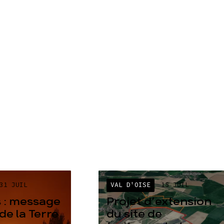
31 JUIL
VAL D'OISE
15 JUIL
 : message
Projet d’extension
de la Terre
du site de