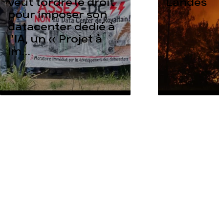
veut tordre le droit
Landes
pour imposer son
datacenter dédié à
l’IA, un « Projet à
Im...