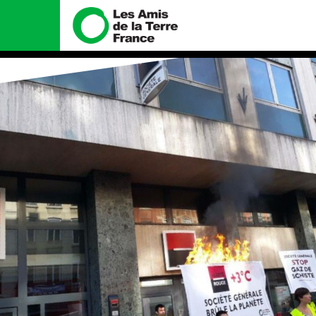
Nous connaître
Nos campa
Histoire
Total, rendez-vo
tribunal
Manifeste
Gaz « naturel », 
enfumage
Missions et méthodes
Mode : une tend
Valeurs
destructrice
Équipes et fonctionnement
Gaz au Mozambiq
violence TOTAL(e
Le réseau dans le monde
Nos autres cam
Nos alliés
Je soutiens les Amis de la
Terre