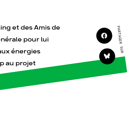
oing et des Amis de
PARTAGER SUR
tact
nérale pour lui
aux énergies
op au projet