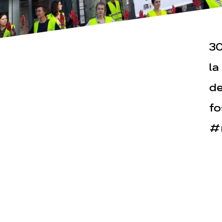
30
Actualités
Espace pre
la
de
fo
#r