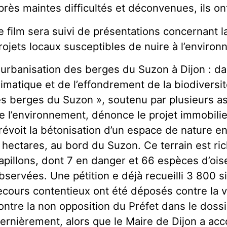
près maintes difficultés et déconvenues, ils on
e film sera suivi de présentations concernant la
rojets locaux susceptibles de nuire à l’environ
 urbanisation des berges du Suzon à Dijon : d
limatique et de l’effondrement de la biodiversit
es berges du Suzon », soutenu par plusieurs a
e l’environnement, dénonce le projet immobilie
révoit la bétonisation d’un espace de nature en
 hectares, au bord du Suzon. Ce terrain est r
apillons, dont 7 en danger et 66 espèces d’ois
bservées. Une pétition e déjà recueilli 3 800 s
ecours contentieux ont été déposés contre la v
ontre la non opposition du Préfet dans le dossie
ernièrement, alors que le Maire de Dijon a acc