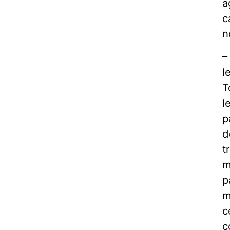
a
c
n
–
l
T
l
p
d
t
m
p
m
c
c