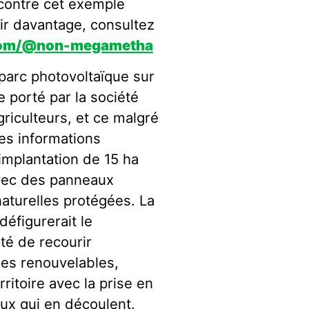
contre cet exemple
ir davantage, consultez
.com/@non-megametha
 parc photovoltaïque sur
e porté par la société
griculteurs, et ce malgré
res informations
’implantation de 15 ha
avec des panneaux
naturelles protégées. La
éfigurerait le
ité de recourir
es renouvelables,
rritoire avec la prise en
ux qui en découlent.