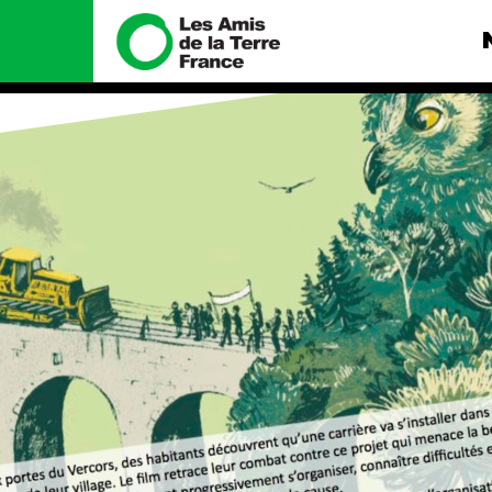
Nous connaître
Nos camp
Histoire
Total, rendez-v
tribunal
Manifeste
Gaz « naturel »,
enfumage
Missions et méthodes
Mode : une ten
Valeurs
destructrice
Équipes et
Gaz au Mozambi
fonctionnement
violence TOTAL
Le réseau dans le monde
Nos autres ca
Nos alliés
Je soutiens les Amis de la
Terre