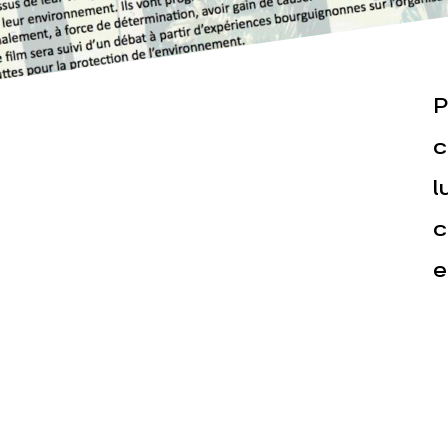
P
c
Actualités
Espace pr
l
c
e