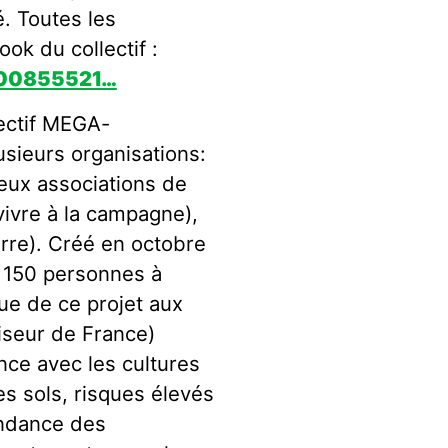
é. Toutes les
ok du collectif :
1000855521…
lectif MEGA-
usieurs organisations:
eux associations de
vivre à la campagne),
erre). Créé en octobre
i 150 personnes à
que de ce projet aux
seur de France)
nce avec les cultures
s sols, risques élevés
endance des