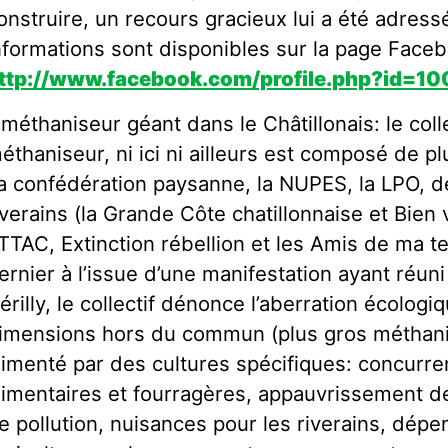
onstruire, un recours gracieux lui a été adress
nformations sont disponibles sur la page Facebo
ttp://www.facebook.com/profile.php?id=
 méthaniseur géant dans le Châtillonais: le col
éthaniseur, ni ici ni ailleurs est composé de pl
a confédération paysanne, la NUPES, la LPO, d
iverains (la Grande Côte chatillonnaise et Bien 
TTAC, Extinction rébellion et les Amis de ma t
ernier à l’issue d’une manifestation ayant réun
érilly, le collectif dénonce l’aberration écologi
imensions hors du commun (plus gros méthani
limenté par des cultures spécifiques: concurre
limentaires et fourragères, appauvrissement de
e pollution, nuisances pour les riverains, dép