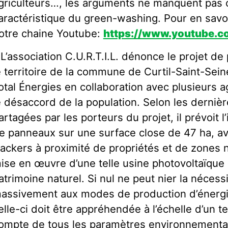
griculteurs…, les arguments ne manquent pas 
aractéristique du green-washing. Pour en savo
otre chaine Youtube:
https://www.youtube
 L’association C.U.R.T.I.L. dénonce le projet de
e territoire de la commune de Curtil-Saint-Sein
otal Énergies en collaboration avec plusieurs a
e désaccord de la population. Selon les derniè
artagées par les porteurs du projet, il prévoit l
e panneaux sur une surface close de 47 ha, 
rackers à proximité de propriétés et de zones 
ise en œuvre d’une telle usine photovoltaïque d
atrimoine naturel. Si nul ne peut nier la nécess
assivement aux modes de production d’énergi
elle-ci doit être appréhendée à l’échelle d’un te
ompte de tous les paramètres environnementa