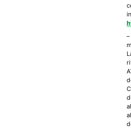
c
i
h
–
m
L
r
A
d
C
d
a
a
d