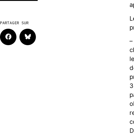
a
L
PARTAGER SUR
p
–
c
l
d
p
3
p
o
r
c
D