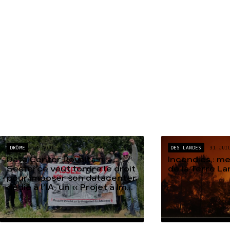
DRÔME
04 AOÛT
DES LANDES
31 JUI
Data Center Rovaltain :
Incendies : m
Sesterce veut tordre le droit
de la Terre L
pour imposer son datacenter
dédié à l’IA, un « Projet à Im...