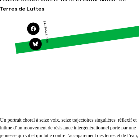
S'engager sur le terrain
Surproduction
Terres de Luttes
Agir au quotidien
Agriculture
PARTAGER SUR
Soutenir les campagnes
Finance
Transmettre tout ou
Multinationales
partie de son patrimoine
Forêts
Télécharger gratuitement
les guides éco-citoyens
Actualités
Groupes locaux
Espace presse
Publications
Contact
Un portrait choral à seize voix, seize trajectoires singulières, réflexif et
intime d’un mouvement de résistance intergénérationnel porté par une
jeunesse qui vit et qui lutte contre l’accaparement des terres et de l’eau,