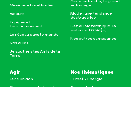
Gaz « naturel », le grand
enfumage
Missions et méthodes
Mode : une tendance
Valeurs
destructrice
Équipes et
Gaz au Mozambique, la
fonctionnement
violence TOTAL(e)
Le réseau dans le monde
Nos autres campagnes
Nos alliés
Je soutiens les Amis de la
Terre
Agir
Nos thématiques
Faire un don
Climat – Énergie
S'engager sur le terrain
Surproduction
Agir au quotidien
Agriculture
Soutenir les campagnes
Finance
Transmettre tout ou
Multinationales
partie de son patrimoine
Forêts
Télécharger
gratuitement les guides