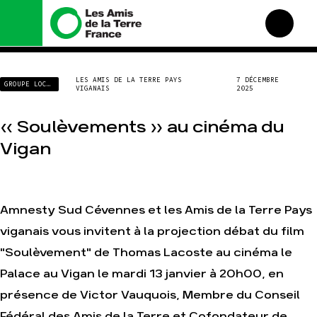
Nous connaître
Nos campagnes
LES AMIS DE LA TERRE PAYS
7 DÉCEMBRE
GROUPE LOCAL
VIGANAIS
2025
Histoire
Total, rendez-vous au
tribunal
Manifeste
« Soulèvements » au cinéma du
Gaz « naturel », le grand
enfumage
Missions et méthodes
Vigan
Mode : une tendance
Valeurs
destructrice
Équipes et
Gaz au Mozambique, la
fonctionnement
violence TOTAL(e)
Le réseau dans le monde
Amnesty Sud Cévennes et les Amis de la Terre Pays
Nos autres campagnes
Nos alliés
viganais vous invitent à la projection débat du film
Je soutiens les Amis de la
"Soulèvement" de Thomas Lacoste au cinéma le
Terre
Palace au Vigan le mardi 13 janvier à 20h00, en
Agir
Nos thématiques
présence de Victor Vauquois, Membre du Conseil
Faire un don
Climat – Énergie
Fédéral des Amis de la Terre et Cofondateur de