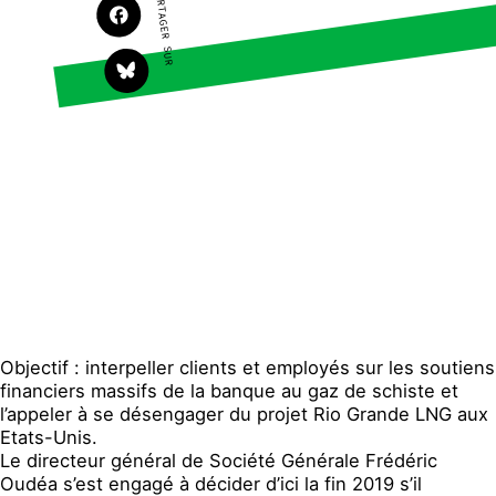
PARTAGER SUR
Faire un don
Climat – Énergie
S'engager sur le terrain
Surproduction
Agir au quotidien
Agriculture
Soutenir les campagnes
Finance
Transmettre tout ou
Multinationales
partie de son patrimoine
Forêts
Télécharger
gratuitement les guides
éco-citoyens
Actualités
Groupes locaux
Espace presse
Publications
Objectif : interpeller clients et employés sur les soutiens
Contact
financiers massifs de la banque au gaz de schiste et
l’appeler à se désengager du projet Rio Grande LNG aux
Etats-Unis.
Le directeur général de Société Générale Frédéric
Oudéa s’est engagé à décider d’ici la fin 2019 s’il