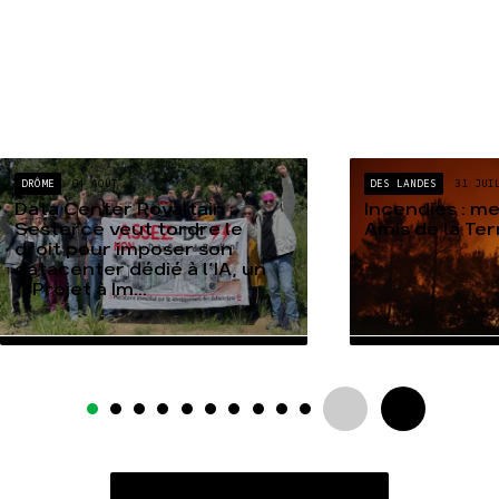
DRÔME
04 AOÛT
DES LANDES
31 JUI
Data Center Rovaltain :
Incendies : m
Sesterce veut tordre le
Amis de la Te
droit pour imposer son
datacenter dédié à l’IA, un
« Projet à Im...