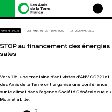
Nous connaître
Nos campagnes
GROUPE LOCAL
LES AMIS DE LA TERRE NORD
14 DÉCEMBRE 2019
Histoire
Total, rendez-vous au
tribunal
Manifeste
STOP au financement des énergies
Gaz « naturel », le grand
enfumage
Missions et méthodes
sales
Mode : une tendance
Valeurs
destructrice
Équipes et
Gaz au Mozambique, la
fonctionnement
violence TOTAL(e)
Le réseau dans le monde
Vers 11h, une trentaine d'activistes d'ANV COP21 et
Nos autres campagnes
Nos alliés
des Amis de la Terre ont organisé une conférence
Je soutiens les Amis de la
Terre
sur le climat dans l'agence Société Générale rue du
Molinel à Lille.
Agir
Nos thématiques