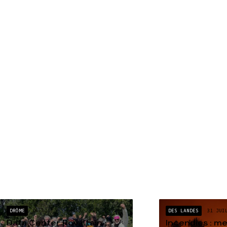
DRÔME
04 AOÛT
DES LANDES
31 JUI
Data Center Rovaltain :
Incendies : m