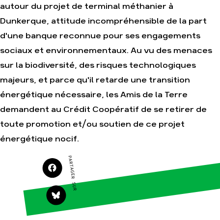
autour du projet de terminal méthanier à
Agir
Nos thématiques
Dunkerque, attitude incompréhensible de la part
Faire un don
Climat – Énergie
d'une banque reconnue pour ses engagements
S'engager sur le
Surproduction
terrain
sociaux et environnementaux. Au vu des menaces
Agriculture
Agir au quotidien
sur la biodiversité, des risques technologiques
Finance
Soutenir les
majeurs, et parce qu'il retarde une transition
campagnes
Multinationales
énergétique nécessaire, les Amis de la Terre
Transmettre tout ou
Forêts
partie de son
demandent au Crédit Coopératif de se retirer de
patrimoine
toute promotion et/ou soutien de ce projet
Télécharger
gratuitement les
guides éco-citoyens
énergétique nocif.
PARTAGER SUR
Actualités
Groupes locaux
Espace presse
Publications