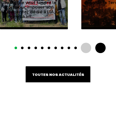
Sesterce veut tordre le
Amis de la Te
droit pour imposer son
datacenter dédié à l’IA, un
« Projet à Im...
TOUTES NOS ACTUALITÉS