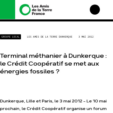
Nous connaître
Nos campagnes
GROUPE LOCAL
LES AMIS DE LA TERRE DUNKERQUE
3 MAI 2012
Histoire
Total, rendez-vous au
tribunal
Manifeste
Gaz « naturel », le
Terminal méthanier à Dunkerque :
grand enfumage
Missions et méthodes
Mode : une tendance
Valeurs
le Crédit Coopératif se met aux
destructrice
Équipes et
énergies fossiles ?
Gaz au Mozambique, la
fonctionnement
violence TOTAL(e)
Le réseau dans le
Nos autres campagnes
monde
Nos alliés
Je soutiens les Amis de
Dunkerque, Lille et Paris, le 3 mai 2012 - Le 10 mai
la Terre
prochain, le Crédit Coopératif organise un forum