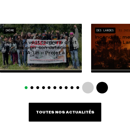
DRÔME
04 AOÛT
DES LANDES
31 JUI
Data Center Rovaltain :
Incendies : m
Sesterce veut tordre le droit
de la Terre L
pour imposer son datacenter
dédié à l’IA, un « Projet à Im...
TOUTES NOS ACTUALITÉS