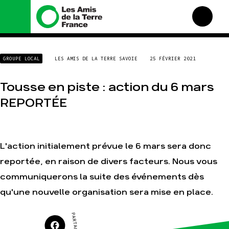
Nous connaître
Nos campagnes
GROUPE LOCAL
LES AMIS DE LA TERRE SAVOIE
25 FÉVRIER 2021
Histoire
Total, rendez-vous au
tribunal
Manifeste
Tousse en piste : action du 6 mars
Gaz « naturel », le grand
enfumage
Missions et méthodes
REPORTÉE
Mode : une tendance
Valeurs
destructrice
Équipes et
Gaz au Mozambique, la
fonctionnement
violence TOTAL(e)
L'action initialement prévue le 6 mars sera donc
Le réseau dans le monde
Nos autres campagnes
Nos alliés
reportée, en raison de divers facteurs. Nous vous
Je soutiens les Amis de la
communiquerons la suite des événements dès
Terre
qu'une nouvelle organisation sera mise en place.
Agir
Nos thématiques
Faire un don
Climat – Énergie