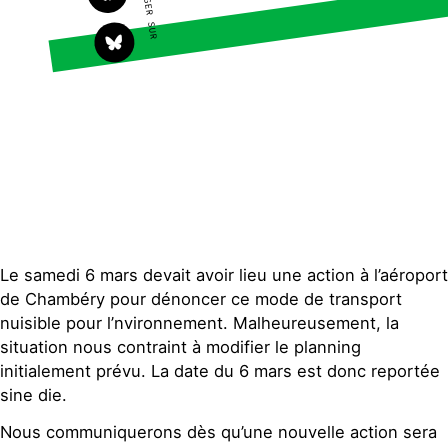
PARTAGER SUR
S'engager sur le terrain
Surproduction
Agir au quotidien
Agriculture
Soutenir les campagnes
Finance
Transmettre tout ou
Multinationales
partie de son patrimoine
Forêts
Télécharger gratuitement
les guides éco-citoyens
Actualités
Groupes locaux
Espace presse
Publications
Le samedi 6 mars devait avoir lieu une action à l’aéroport
Contact
de Chambéry pour dénoncer ce mode de transport
nuisible pour l’nvironnement. Malheureusement, la
situation nous contraint à modifier le planning
initialement prévu. La date du 6 mars est donc reportée
sine die.
Nous communiquerons dès qu’une nouvelle action sera