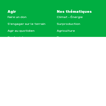
Agir
Nos thématiques
Faire un don
Climat – Énergie
S'engager sur le terrain
Surproduction
Agir au quotidien
Agriculture
Soutenir les campagnes
Finance
Transmettre tout ou
Multinationales
partie de son patrimoine
Forêts
Télécharger
gratuitement les guides
éco-citoyens
Actualités
Groupes locaux
Espace presse
Publications
Contact