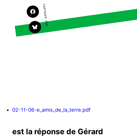
PARTAGER SUR
S'engager sur le terrain
Surproduction
Agir au quotidien
Agriculture
Soutenir les campagnes
Finance
Transmettre tout ou
Multinationales
partie de son patrimoine
Forêts
Télécharger
gratuitement les guides
éco-citoyens
Actualités
Groupes locaux
Espace presse
Publications
Contact
02-11-06-e_amis_de_la_terre.pdf
est la réponse de Gérard