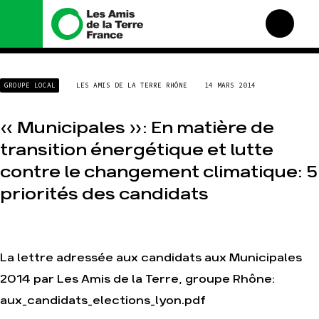
Nous connaître
Nos campagnes
GROUPE LOCAL
LES AMIS DE LA TERRE RHÔNE
14 MARS 2014
Histoire
Total, rendez-vous au
tribunal
Manifeste
« Municipales »: En matière de
Gaz « naturel », le grand
enfumage
Missions et méthodes
transition énergétique et lutte
Mode : une tendance
Valeurs
destructrice
contre le changement climatique: 5
Équipes et
Gaz au Mozambique, la
fonctionnement
priorités des candidats
violence TOTAL(e)
Le réseau dans le monde
Nos autres campagnes
Nos alliés
Je soutiens les Amis de la
La lettre adressée aux candidats aux Municipales
Terre
2014 par Les Amis de la Terre, groupe Rhône:
Agir
Nos thématiques
aux_candidats_elections_lyon.pdf
Faire un don
Climat – Énergie