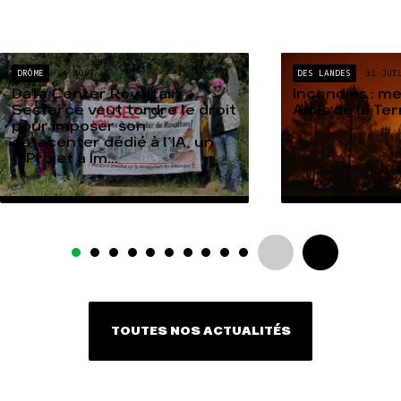
DRÔME
04 AOÛT
DES LANDES
31 JUI
Data Center Rovaltain :
Incendies : m
Sesterce veut tordre le droit
Amis de la Te
pour imposer son
datacenter dédié à l’IA, un
« Projet à Im...
TOUTES NOS ACTUALITÉS